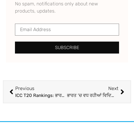
No spam, notifications only about new
products, updates.
SUBSCRIBE
Previous
Next
ICC T20 Rankings: ਭਾਰਤੀ ਖਿਡਾਰੀ T20 ਰੈਂਕਿੰਗ ‘ਚ ਹਨ ਮਸ਼ਹੂਰ, ਸੂਰਿਆਕੁਮਾਰ ਯਾਦਵ ਤੋਂ ਬਾਅਦ ਹੁਣ ਰਵੀ ਬਿਸ਼ਨੋਈ ਨੂੰ ਮਿਲਿਆ ਵਿਸ਼ਵ ਦੇ ਨੰਬਰ 1 ਦਾ ਟੈਗ
ਭਾਰਤ ‘ਚ ਵਧ ਰਹੀਆਂ ਵਿਦਿਆਰਥੀਆਂ ਦੀਆਂ ਖੁਦਕੁਸ਼ੀਆਂ, ਪਿਛਲੇ ਚਾਰ ਸਾਲਾਂ ਵਿੱਚ 35,000 ਤੋਂ ਵੱਧ ਮੌਤਾਂ; 1000 ਤੋਂ ਵੱਧ ਨਾਬਾਲਗ ਕੇਸ: ਰਿਪੋਰਟ