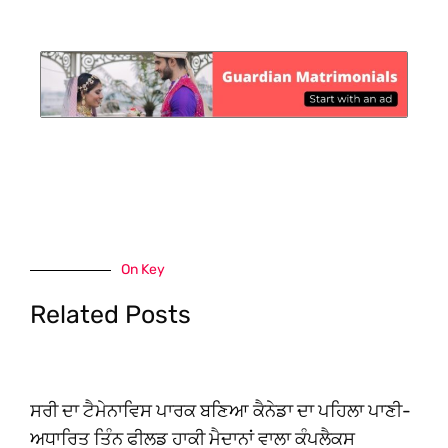
On Key
Related Posts
ਸਰੀ ਦਾ ਟੈਮੇਨਾਵਿਸ ਪਾਰਕ ਬਣਿਆ ਕੈਨੇਡਾ ਦਾ ਪਹਿਲਾ ਪਾਣੀ-
ਅਧਾਰਿਤ ਤਿੰਨ ਫੀਲਡ ਹਾਕੀ ਮੈਦਾਨਾਂ ਵਾਲਾ ਕੰਪਲੈਕਸ