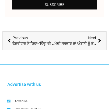
SUBSCRIBE
Previous
Next
ਕੇਜਰੀਵਾਲ ਨੇ ਕਿਹਾ-‘ਹਿੰਦੂ’ ਦੀ ਹਤਿਆ ਹੋਈ, ਭਾਜਪਾ ਔਖੀ
ਮੋਦੀ ਸਰਕਾਰ ਦਾਂ ਅੰਬਾਨੀ ਨੂੰ ਤੋਹਫਾ!
Advertise with us
Advertise