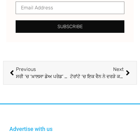
SUBSCRIBE
Previous
Next
ਸਰੀ ‘ਚ ‘ਖ਼ਾਲਸਾ ਡੇਅ ਪਰੇਡ’ ਲੱਖਾਂ ਸ਼ਰਧਾਲੂਆਂ ਨੇ ਕੀਤੀ ਸ਼ਮੂਲੀਅਤ
ਟੋਰਾਂਟੋ ‘ਚ ਇਕ ਵੈਨ ਨੇ ਦਰੜੇ ਕਈ ਪੈਦਲ ਯਾਤਰੀ
Advertise with us