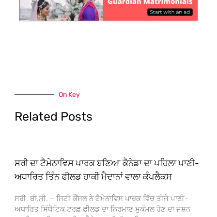
On Key
Related Posts
ਸਰੀ ਦਾ ਟੈਮੇਨਾਵਿਸ ਪਾਰਕ ਬਣਿਆ ਕੈਨੇਡਾ ਦਾ ਪਹਿਲਾ ਪਾਣੀ-
ਅਧਾਰਿਤ ਤਿੰਨ ਫੀਲਡ ਹਾਕੀ ਮੈਦਾਨਾਂ ਵਾਲਾ ਕੰਪਲੈਕਸ
ਸਰੀ, ਬੀ.ਸੀ. – ਸਿਟੀ ਕੌਂਸਲ ਨੇ ਟੈਮੇਨਾਵਿਸ ਪਾਰਕ ਵਿੱਚ ਤੀਜੇ ਪਾਣੀ-
ਅਧਾਰਿਤ ਸਿੰਥੈਟਿਕ ਟਰਫ਼ ਫੀਲਡ ਦਾ ਨਿਰਮਾਣ ਮੁਕੰਮਲ ਹੋਣ ਦਾ ਜਸ਼ਨ