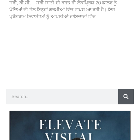
ਸਰੀ, ਬੀ.ਸੀ. – ਸਰੀ ਸਿਟੀ ਦੀ ਬਹੁਤ ਹੀ ਲੋਕਪ੍ਰਿਯ 20 ਡਾਲਰ ਨੂੰ
ਪੌਦਿਆਂ ਦੀ ਸੇਲ ਇਨ੍ਹਾਂ ਗਰਮੀਆਂ ਵਿੱਚ ਵਾਪਸ ਆ ਰਹੀ ਹੈ। ਇਹ
ਪ੍ਰੋਗਰਾਮ ਨਿਵਾਸੀਆਂ ਨੂੰ ਆਪਣੀਆਂ ਜਾਇਦਾਦਾਂ ਵਿੱਚ