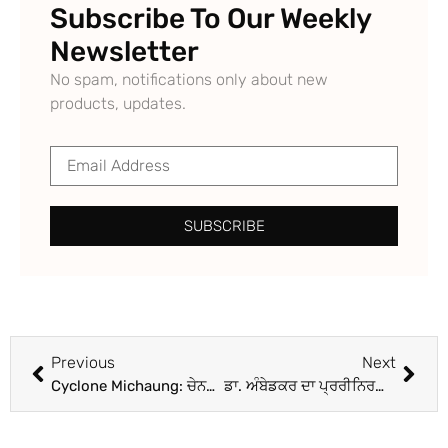
Subscribe To Our Weekly
Newsletter
No spam, notifications only about new
products, updates.
SUBSCRIBE
Previous
Next
Cyclone Michaung: ਚੇਨਈ ‘ਚ ਆਏ ਚੱਕਰਵਾਤੀ ਤੂਫਾਨ Michaung ਦਾ ਦਿੱਲੀ ‘ਚ ਵੀ ਅਸਰ, ਕਈ ਟਰੇਨਾਂ ਰੱਦ; ਸੂਚੀ ਵੇਖੋ
ਡਾ. ਅੰਬੇਡਕਰ ਦਾ ਪ੍ਰਰੀਨਿਰਵਾਣ ਦਿਵਸ ਸਮਾਗਮ ਭਲਕੇ