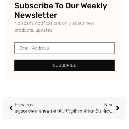
Subscribe To Our Weekly
Newsletter
No spam, notifications only about new
products, updates.
SUBSCRIBE
Previous
Next
ਰਘੂਰਾਮ ਰਾਜਨ ਨੇ 1984 ਦੇ ਸਿੱਖ ਵਿਰੋਧੀ ਦੰਗਿਆਂ ਨੂੰ ਇੰਦਰਾ ਗਾਂਧੀ ਦੀ ਹੱਤਿਆ ਨਾਲ ਜੋੜਿਆ; ਭਖਿਆ ਵਿਵਾਦ
ਪਿੰ੍ਸੀਪਲ ਮੋਨਿਕਾ ਫੈਪ ਐਵਾਰਡ ਨਾਲ ਸਨਮਾਨਿਤ