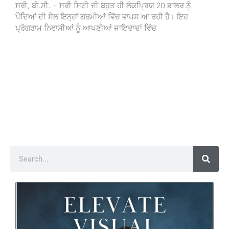
ਸਰੀ, ਬੀ.ਸੀ. – ਸਰੀ ਸਿਟੀ ਦੀ ਬਹੁਤ ਹੀ ਲੋਕਪ੍ਰਿਯ 20 ਡਾਲਰ ਨੂੰ
ਪੌਦਿਆਂ ਦੀ ਸੇਲ ਇਨ੍ਹਾਂ ਗਰਮੀਆਂ ਵਿੱਚ ਵਾਪਸ ਆ ਰਹੀ ਹੈ। ਇਹ
ਪ੍ਰੋਗਰਾਮ ਨਿਵਾਸੀਆਂ ਨੂੰ ਆਪਣੀਆਂ ਜਾਇਦਾਦਾਂ ਵਿੱਚ