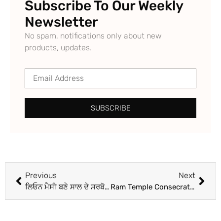
Subscribe To Our Weekly
Newsletter
No spam, notifications only about new
products, updates.
SUBSCRIBE
Previous
Next
ਲਿਓਨ ਮੈਸੀ ਬਣੇ ਸਾਲ ਦੇ ਸਰਬੋਤਮ ਫੁੱਟਬਾਲਰ, 15 ਸਾਲ ’ਚ ਅੱਠਵੀਂ ਵਾਰ ਲਿਓਨ ਨੂੰ ਵੱਕਾਰੀ ਪੁਰਸਕਾਰ ਲਈ ਚੁਣਿਆ
Ram Temple Consecration: ਅਯੁੱਧਿਆ ਦੇ ਰਾਮ ਮੰਦਰ ਦੇ ਪ੍ਰਾਣ ਪ੍ਰਤਿਸ਼ਠਾ ਸਮਾਗਮ ਤੋਂ ਪਹਿਲਾਂ ਸਰਯੂ ਘਾਟ ਵਿਖੇ ‘ਦੀਪ ਉਤਸਵ’ ਸ਼ੁਰੂ, ਦੇਖੋ ਵੀਡੀਓਜ਼