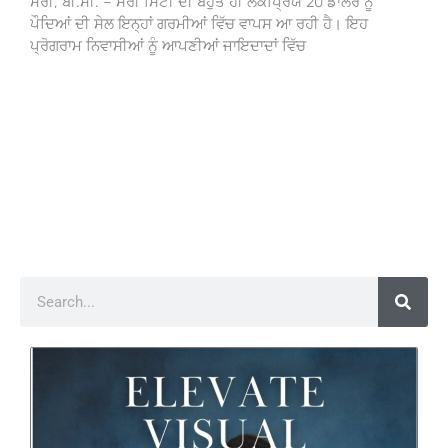
ਸਰੀ, ਬੀ.ਸੀ. – ਸਰੀ ਸਿਟੀ ਦੀ ਬਹੁਤ ਹੀ ਲੋਕਪ੍ਰਿਯ 20 ਡਾਲਰ ਨੂੰ
ਪੌਦਿਆਂ ਦੀ ਸੇਲ ਇਨ੍ਹਾਂ ਗਰਮੀਆਂ ਵਿੱਚ ਵਾਪਸ ਆ ਰਹੀ ਹੈ। ਇਹ
ਪ੍ਰੋਗਰਾਮ ਨਿਵਾਸੀਆਂ ਨੂੰ ਆਪਣੀਆਂ ਜਾਇਦਾਦਾਂ ਵਿੱਚ