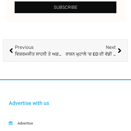
SUBSCRIBE
Previous
Next
ਵਿਕਰਮਜੀਤ ਸਾਹਨੀ ਤੇ ਅਫ਼ਸਾਨਾ ਖ਼ਾਨ ਦੇ ‘ਕਮਲੀ’ ਗੀਤ ਦਾ ਹੋਣ ਜਾ ਰਿਹਾ ਵਰਲਡ ਪ੍ਰੀਮੀਅਰ, ਨੌਜਵਾਨਾਂ ਨੂੰ ਦੇਵੇਗਾ ਸੰਦੇਸ਼
ਰਾਸ਼ਨ ਘੁਟਾਲੇ ‘ਚ ED ਦੀ ਵੱਡੀ ਕਾਰਵਾਈ, ਤ੍ਰਿਣਮੂਲ ਨੇਤਾ ਸ਼ੰਕਰ ਅਧਿਆ ਦੇਰ ਰਾਤ ਗ੍ਰਿਫ਼ਤਾਰ
Advertise with us
Advertise