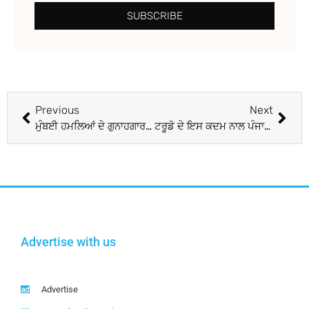
SUBSCRIBE
Previous
Next
ਮੁੰਬਈ ਹਮਲਿਆਂ ਦੇ ਗੁਨਾਹਗਾਰ ਡੇਵਿਡ ਹੇਡਲੀ ‘ਤੇ ਹਮਲਾ, ਹਾਲਤ ਗੰਭੀਰ
ਟਰੂਡੋ ਦੇ ਇਸ ਕਦਮ ਨਾਲ ਪੰਜਾਬ ‘ਚ ਮਚੀ ਹਾਹਾਕਾਰ
Advertise with us
Advertise