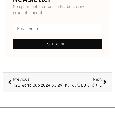
No spam, notifications only about new
products, updates.
SUBSCRIBE
Previous
Next
T20 World Cup 2024 Schedule: ਟੀ-20 ਵਿਸ਼ਵ ਕੱਪ ਦੇ ਸ਼ਡਿਊਲ ਦਾ ਐਲਾਨ, ਇਸ ਦਿਨ ਹੋਵੇਗਾ ਭਾਰਤ-ਪਾਕਿਸਤਾਨ ਮੁਕਾਬਲਾ, ਦੇਖੋ ਪੂਰਾ ਸ਼ਡਿਊਲ
ਛਾਪੇਮਾਰੀ ਦੌਰਾਨ ED ਦੀ ਟੀਮ ‘ਤੇ ਹਮਲਾ, ਰਾਸ਼ਨ ਘੁਟਾਲੇ ਦੇ ਮਾਮਲੇ ‘ਚ ਹੋ ਰਹੀ ਸੀ ਕਾਰਵਾਈ