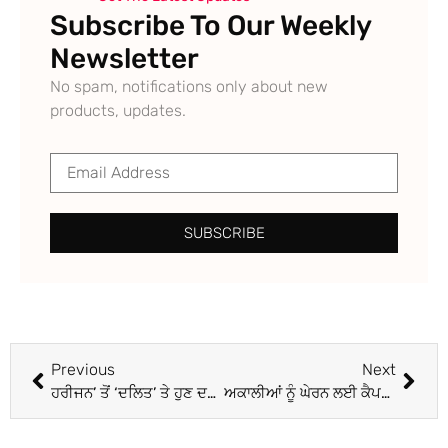
Subscribe To Our Weekly
Newsletter
No spam, notifications only about new
products, updates.
SUBSCRIBE
Previous
Next
ਹਰੀਜਨ’ ਤੋਂ ‘ਦਲਿਤ’ ਤੇ ਹੁਣ ਦਲਿਤ ਤੋਂ ਸੂਚੀਦਰਜ ਜਾਤੀ? ਪਰ ਇਸ ਨਾਲ ਫ਼ਰਕ ਕੀ ਪਵੇਗਾ?
ਅਕਾਲੀਆਂ ਨੂੰ ਘੇਰਨ ਲਈ ਕੈਪਟਨ ਨੇ ਬੇਅਦਬੀ ਪੀੜਤ ਪਿੰਡਾਂ ‘ਚ ਭੇਜੇ ਆਪਣੇ ਪੰਜ ਜਰਨੈਲ