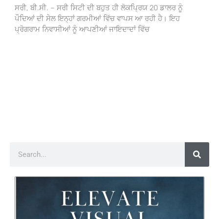
ਸਰੀ, ਬੀ.ਸੀ. – ਸਰੀ ਸਿਟੀ ਦੀ ਬਹੁਤ ਹੀ ਲੋਕਪ੍ਰਿਯ 20 ਡਾਲਰ ਨੂੰ
ਪੌਦਿਆਂ ਦੀ ਸੇਲ ਇਨ੍ਹਾਂ ਗਰਮੀਆਂ ਵਿੱਚ ਵਾਪਸ ਆ ਰਹੀ ਹੈ। ਇਹ
ਪ੍ਰੋਗਰਾਮ ਨਿਵਾਸੀਆਂ ਨੂੰ ਆਪਣੀਆਂ ਜਾਇਦਾਦਾਂ ਵਿੱਚ