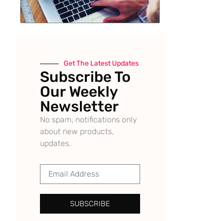
Get The Latest Updates
Subscribe To
Our Weekly
Newsletter
No spam, notifications only
about new products,
updates.
SUBSCRIBE