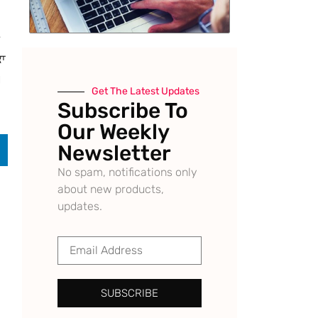
ਕਾ
।
Get The Latest Updates
Subscribe To
Our Weekly
Newsletter
No spam, notifications only
about new products,
updates.
SUBSCRIBE