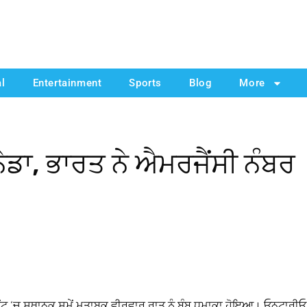
al
Entertainment
Sports
Blog
More
ੇਡਾ, ਭਾਰਤ ਨੇ ਐਮਰਜੈਂਸੀ ਨੰਬਰ
ਰੈਂਟ ‘ਚ ਸਥਾਨਕ ਸਮੇਂ ਮੁਤਾਬਕ ਵੀਰਵਾਰ ਰਾਤ ਨੂੰ ਬੰਬ ਧਮਾਕਾ ਹੋਇਆ। ਓਨਟਾਰੀਓ