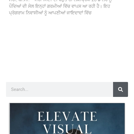
ਪੌਦਿਆਂ ਦੀ ਸੇਲ ਇਨ੍ਹਾਂ ਗਰਮੀਆਂ ਵਿੱਚ ਵਾਪਸ ਆ ਰਹੀ ਹੈ। ਇਹ
ਪ੍ਰੋਗਰਾਮ ਨਿਵਾਸੀਆਂ ਨੂੰ ਆਪਣੀਆਂ ਜਾਇਦਾਦਾਂ ਵਿੱਚ