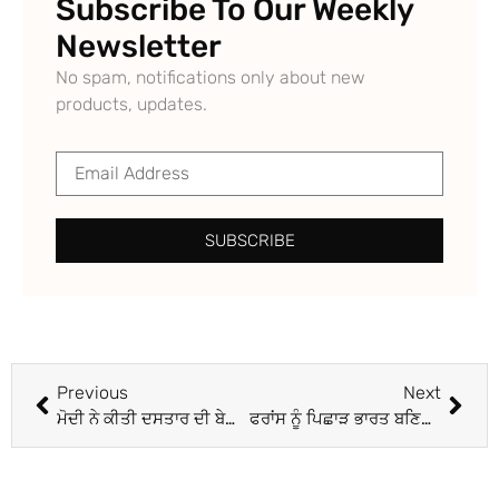
Subscribe To Our Weekly
Newsletter
No spam, notifications only about new
products, updates.
SUBSCRIBE
Previous
Next
ਮੋਦੀ ਨੇ ਕੀਤੀ ਦਸਤਾਰ ਦੀ ਬੇਅਦਬੀ, ਪੰਜ ਸਕਿੰਟ ‘ਚ ਲਾਹੀ ਸਿਰ ਤੋਂ ਪੱਗ
ਫਰਾਂਸ ਨੂੰ ਪਿਛਾੜ ਭਾਰਤ ਬਣਿਆ ਦੁਨੀਆ ਦਾ 6ਵਾਂ ਸਭ ਤੋਂ ਵੱਡਾ ਅਰਥਚਾਰਾ