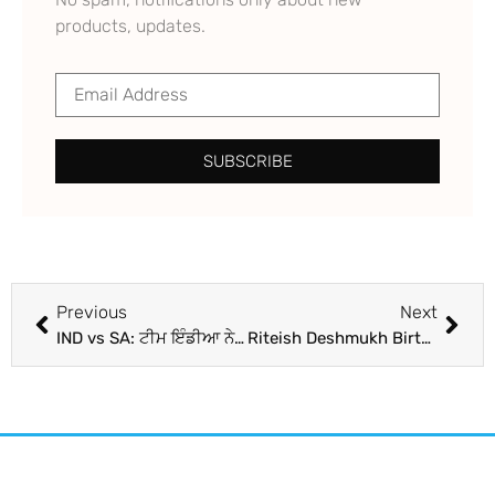
products, updates.
SUBSCRIBE
Previous
Next
IND vs SA: ਟੀਮ ਇੰਡੀਆ ਨੇ ਕੀਤਾ ਵਨਡੇ ਸੀਰੀਜ਼ ਦਾ ਧਮਾਕੇਦਾਰ ਆਗਾਜ਼, ਅਰਸ਼ਦੀਪ-ਆਵੇਸ਼ ਦੀ ਹਨ੍ਹੇਰੀ ਅੱਗੇ ਢੇਰ ਹੋਈ SA ਦੀ ਟੀਮ
Riteish Deshmukh Birthday : ਪਤੀ ਰਿਤੇਸ਼ ਦੇ ਜਨਮਦਿਨ ‘ਤੇ ਜੇਨੇਲੀਆ ਨੇ ਲਿਖਇਆ ਪਿਆਰਾ ਮੈਸੇਜ, ਦਿਲ ਜਿੱਤ ਲਵੇਗੀ ਉਨ੍ਹਾਂ ਦੀ ਇਹ ਪੋਸਟ