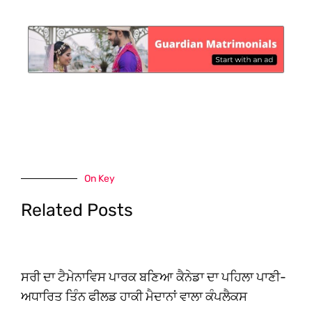
On Key
Related Posts
ਸਰੀ ਦਾ ਟੈਮੇਨਾਵਿਸ ਪਾਰਕ ਬਣਿਆ ਕੈਨੇਡਾ ਦਾ ਪਹਿਲਾ ਪਾਣੀ-
ਅਧਾਰਿਤ ਤਿੰਨ ਫੀਲਡ ਹਾਕੀ ਮੈਦਾਨਾਂ ਵਾਲਾ ਕੰਪਲੈਕਸ