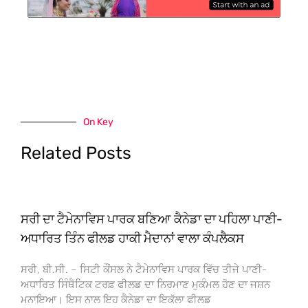
On Key
Related Posts
ਸਰੀ ਦਾ ਟੈਮੇਨਾਵਿਸ ਪਾਰਕ ਬਣਿਆ ਕੈਨੇਡਾ ਦਾ ਪਹਿਲਾ ਪਾਣੀ-
ਅਧਾਰਿਤ ਤਿੰਨ ਫੀਲਡ ਹਾਕੀ ਮੈਦਾਨਾਂ ਵਾਲਾ ਕੰਪਲੈਕਸ
ਸਰੀ, ਬੀ.ਸੀ. – ਸਿਟੀ ਕੌਂਸਲ ਨੇ ਟੈਮੇਨਾਵਿਸ ਪਾਰਕ ਵਿੱਚ ਤੀਜੇ ਪਾਣੀ-
ਅਧਾਰਿਤ ਸਿੰਥੈਟਿਕ ਟਰਫ਼ ਫੀਲਡ ਦਾ ਨਿਰਮਾਣ ਮੁਕੰਮਲ ਹੋਣ ਦਾ ਜਸ਼ਨ
ਮਨਾਇਆ। ਇਸ ਨਾਲ ਇਹ ਕੈਨੇਡਾ ਦਾ ਇਕੱਲਾ ਫੀਲਡ