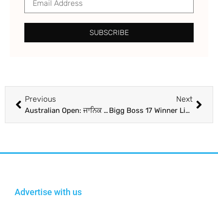
SUBSCRIBE
Previous
Next
Australian Open: ਜਾਨਿਕ ਸਿਨਰ ਨੇ ਪਲਟੀ ਬਾਜ਼ੀ, ਜਿੱਤਿਆ ਪਹਿਲਾ ਗ੍ਰੈਂਡ ਸਲੈਮ; ਮੇਦਵੇਦੇਵ ਖ਼ਿਲਾਫ਼ ਪਹਿਲੇ ਦੋ ਸੈੱਟ ਗੁਆਉਣ ਤੋਂ ਬਾਅਦ ਕੀਤੀ ਵਾਪਸੀ
Bigg Boss 17 Winner Live: ਬਿੱਗ ਬੌਸ 17 ਦੇ ਗ੍ਰੈਂਡ ਫਿਨਾਲੇ ਵਿੱਚ ਆਇਆ ਵੱਡਾ ਮੋੜ, Winner ਦੀ ਦੌੜ ‘ਚੋਂ ਬਾਹਰ ਹੋਈ ਅੰਕਿਤਾ ਲੋਖੰਡੇ
Advertise with us