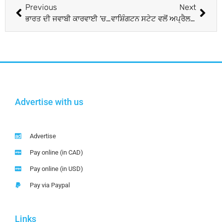
Previous
Next
ਭਾਰਤ ਦੀ ਜਵਾਬੀ ਕਾਰਵਾਈ ’ਚ ਕਈ ਪਾਕਿ ਫ਼ੌਜੀ ਹਲਾਕ, 7 ਚੌਕੀਆਂ ਤਬਾਹ
ਵਾਸ਼ਿੰਗਟਨ ਸਟੇਟ ਵਲੋਂ ਅਪ੍ਰੈਲ ਮਹੀਨਾ ਸਿੱਖ ਮਹੀਨੇ ਵਜੋਂ ਮਨਾਉਣ ਲਈ ਮਤਾ ਪਾਸ, ਸਿੱਖਾਂ ਵਿਚ ਖ਼ੁਸ਼ੀ ਦੀ ਲਹਿਰ
Advertise with us
Advertise
Pay online (in CAD)
Pay online (in USD)
Pay via Paypal
Links