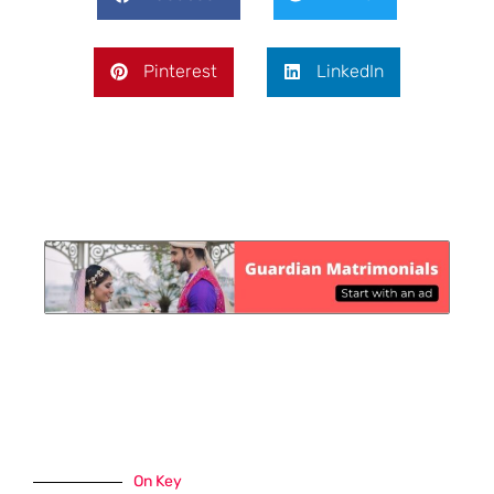
Pinterest
LinkedIn
On Key