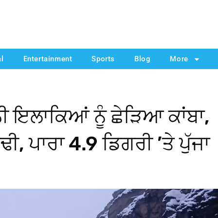
al
Entertainment
Sports
Blog
More
ਨੀ ਇਲਾਕਿਆਂ ਨੂੰ ਛੇੜਿਆ ਕਾਂਬਾ,
ੰਢੀ, ਪਾਰਾ 4.9 ਡਿਗਰੀ ’ਤੇ ਪੁੱਜਾ