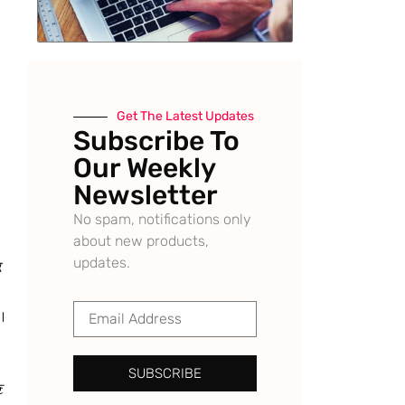
Get The Latest Updates
Subscribe To
Our Weekly
Newsletter
No spam, notifications only
about new products,
updates.
ਿ
ੈ।
SUBSCRIBE
ਣ