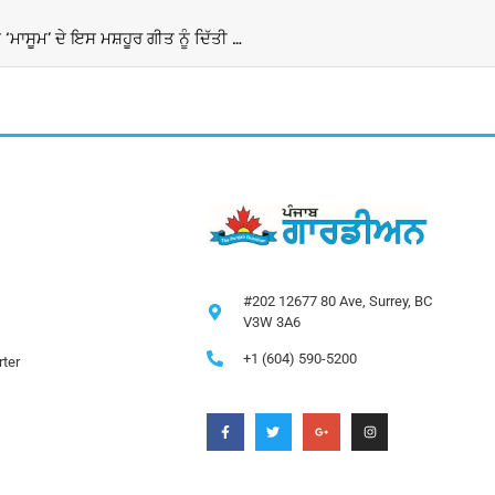
Anup Ghoshal Death: ਗਾਇਕ ਅਨੂਪ ਘੋਸ਼ਾਲ ਦਾ ਦੇਹਾਂਤ, ਫਿਲਮ ‘ਮਾਸੂਮ’ ਦੇ ਇਸ ਮਸ਼ਹੂਰ ਗੀਤ ਨੂੰ ਦਿੱਤੀ ਸੀ ਆਵਾਜ਼
#202 12677 80 Ave, Surrey, BC
V3W 3A6
+1 (604) 590-5200
ter