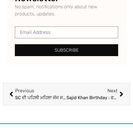
No spam, notifications only about new
products, updates.
SUBSCRIBE
Previous
Next
SC ਦੀ ਪਹਿਲੀ ਮਹਿਲਾ ਜੱਜ ਜਸਟਿਸ ਫਾਤਿਮਾ ਬੀਵੀ ਦਾ ਦੇਹਾਂਤ, 96 ਸਾਲ ਦੀ ਉਮਰ ‘ਚ ਲਏ ਆਖਰੀ ਸਾਹ
Sajid Khan Birthday : ਫਰਾਹ ਖਾਨ ਨੇ ਭਰਾ ਸਾਜਿਦ ਨੂੰ ਖਾਸ ਨੋਟ ਲਿਖ ਕੇ ਕੀਤਾ birthday wish, ਸ਼ੇਅਰ ਕੀਤੀਆਂ ਕਈ ਅਣਦੇਖੀ ਫੋਟੋਜ਼