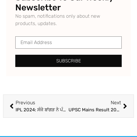
Newsletter
No spam, notifications only about new
products, updates.
SUBSCRIBE
Previous
Next
IPL 2024: ਸੰਜੇ ਬਾਂਗੜ ਨੇ ਪੰਜਾਬ ਕਿੰਗਜ਼ ’ਚ ਕੀਤੀ ਵਾਪਸੀ, ਫ੍ਰੈਂਚਾਈਜ਼ੀ ਨੇ ਦਿੱਤੀ ਵੱਡੀ ਜ਼ਿੰਮੇਵਾਰੀ
UPSC Mains Result 2023: UPSC ਨੇ ਸਿਵਲ ਸੇਵਾਵਾਂ ਮੁੱਖ ਪ੍ਰੀਖਿਆ ਦਾ ਨਤੀਜਾ ਕੀਤਾ ਜਾਰੀ , ਇਸ ਤਰ੍ਹਾਂ ਕਰੋ ਚੈੱਕ