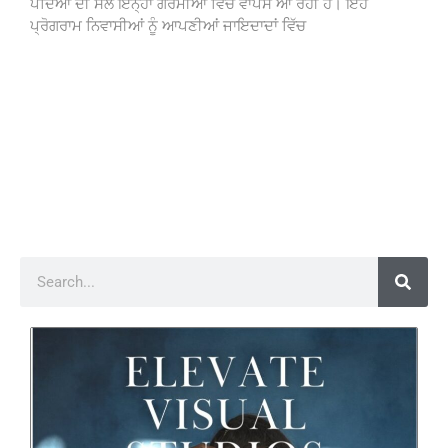
ਪੌਦਿਆਂ ਦੀ ਸੇਲ ਇਨ੍ਹਾਂ ਗਰਮੀਆਂ ਵਿੱਚ ਵਾਪਸ ਆ ਰਹੀ ਹੈ। ਇਹ
ਪ੍ਰੋਗਰਾਮ ਨਿਵਾਸੀਆਂ ਨੂੰ ਆਪਣੀਆਂ ਜਾਇਦਾਦਾਂ ਵਿੱਚ