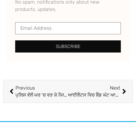
No spam, notifications only about new
products, updates.
SUBSCRIBE
Previous
Next
ਪੁਲਿਸ ਵੱਲੋਂ ਘਰ ‘ਚ ਵੜ ਕੇ ਨੌਜਵਾਨ ਤੇ ਪਿਉ ‘ਤੇ ਤਸ਼ੱਦਦ
ਆਈਲੈਟਸ ਵਿਚ ਬੈਂਡ ਘੱਟ ਆਉਣ ਤੋਂ ਪ੍ਰੇਸ਼ਾਨ ਧੀ ਦੇ ਨਾਲ ਮਾਂ ਨੇ ਨਿਗਲੀ ਜ਼ਹਿਰ, ਧੀ ਦੀ ਮੌਤ