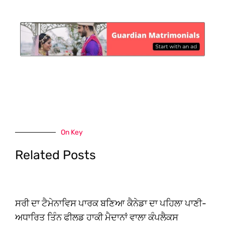
On Key
Related Posts
ਸਰੀ ਦਾ ਟੈਮੇਨਾਵਿਸ ਪਾਰਕ ਬਣਿਆ ਕੈਨੇਡਾ ਦਾ ਪਹਿਲਾ ਪਾਣੀ-
ਅਧਾਰਿਤ ਤਿੰਨ ਫੀਲਡ ਹਾਕੀ ਮੈਦਾਨਾਂ ਵਾਲਾ ਕੰਪਲੈਕਸ