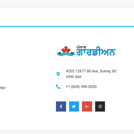
#202 12677 80 Ave, Surrey, BC
V3W 3A6
+1 (604) 590-5200
ter