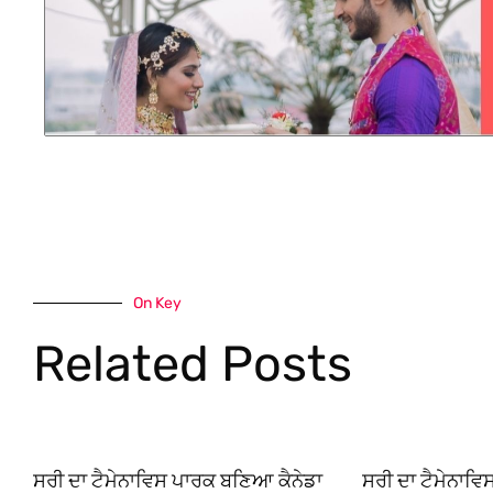
On Key
Related Posts
ਸਰੀ ਦਾ ਟੈਮੇਨਾਵਿਸ ਪਾਰਕ ਬਣਿਆ ਕੈਨੇਡਾ
ਸਰੀ ਦਾ ਟੈਮੇਨਾਵ