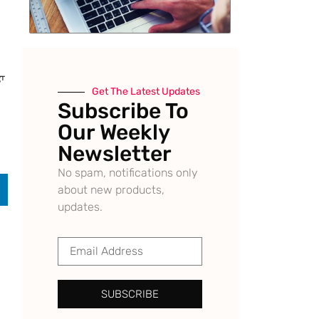
ਤਾ
Get The Latest Updates
Subscribe To
Our Weekly
Newsletter
No spam, notifications only
about new products,
updates.
SUBSCRIBE