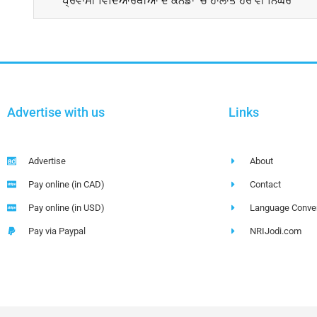
ਪ੍ਰਵਾਸੀ ਵਿਦਿਆਰਥੀਆਂ ਦੇ ਕੈਨੇਡਾ ‘ਚ ਹਾਲਾਤ ਹੋਰ ਵੀ ਨਿੱਘਰੇ
Advertise with us
Links
Advertise
About
Pay online (in CAD)
Contact
Pay online (in USD)
Language Conver
Pay via Paypal
NRIJodi.com