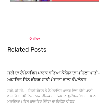
On Key
Related Posts
ਸਰੀ ਦਾ ਟੈਮੇਨਾਵਿਸ ਪਾਰਕ ਬਣਿਆ ਕੈਨੇਡਾ ਦਾ ਪਹਿਲਾ ਪਾਣੀ-
ਅਧਾਰਿਤ ਤਿੰਨ ਫੀਲਡ ਹਾਕੀ ਮੈਦਾਨਾਂ ਵਾਲਾ ਕੰਪਲੈਕਸ
ਸਰੀ, ਬੀ.ਸੀ. – ਸਿਟੀ ਕੌਂਸਲ ਨੇ ਟੈਮੇਨਾਵਿਸ ਪਾਰਕ ਵਿੱਚ ਤੀਜੇ ਪਾਣੀ-
ਅਧਾਰਿਤ ਸਿੰਥੈਟਿਕ ਟਰਫ਼ ਫੀਲਡ ਦਾ ਨਿਰਮਾਣ ਮੁਕੰਮਲ ਹੋਣ ਦਾ ਜਸ਼ਨ
ਮਨਾਇਆ। ਇਸ ਨਾਲ ਇਹ ਕੈਨੇਡਾ ਦਾ ਇਕੱਲਾ ਫੀਲਡ