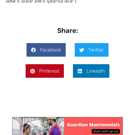
ਕਲੱਬ ਨੇ ਤੀਸਰਾ ਸਥਾਨ ਪ੍ਰਰਾਪਤ ਕੀਤਾ।
Share:
Facebook
Twitter
Pinterest
LinkedIn