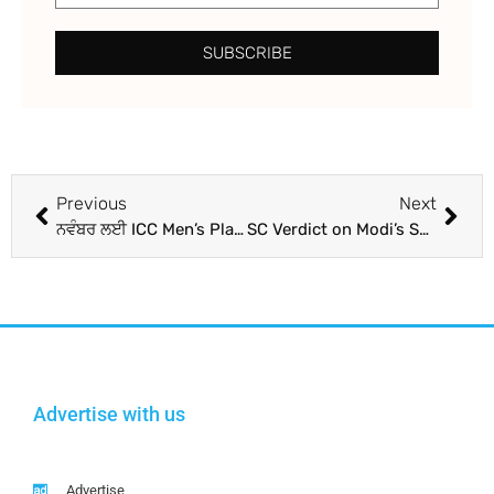
SUBSCRIBE
Previous
Next
ਨਵੰਬਰ ਲਈ ICC Men’s Player of the Month ਜੇਤੂ ਦਾ ਐਲਾਨ, ਇਸ ਕੰਗਾਰੂ ਬੱਲੇਬਾਜ਼ ਨੂੰ ਮਿਲਿਆ ਤਾਜ, ਇਸ ਭਾਰਤੀ ਨੂੰ ਛੱਡਿਆ ਪਿੱਛੇ
SC Verdict on Modi’s Schemes: 9 ਸਾਲ ਤੇ ਮੋਦੀ ਸਰਕਾਰ ਦੇ 9 ਵੱਡੇ ਫੈਸਲੇ, ਧਾਰਾ 370 ਤੋਂ ਪਹਿਲਾਂ ਵੀ ਇਨ੍ਹਾਂ ਮਾਮਲਿਆਂ ‘ਤੇ ਲੱਗੀ ‘ਸੁਪਰੀਮ’ ਮੋਹਰ
Advertise with us
Advertise