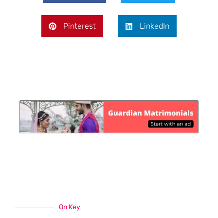
Pinterest
LinkedIn
On Key