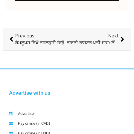
Previous
Next
ਕੈਮਲੂਪਸ ਵਿਖੇ ਨਸਲਕੁਸ਼ੀ ਵਿਰੁੱਧ ਮੁਹਿੰਮ
ਭਾਰਤੀ ਰਾਸ਼ਟਰ ਪਤੀ ਸਾਹਮਣੇਂ ਗੁਰਬਾਣੀ ’ਤੇ ਡਾਂਸ :ਸਿੱਖ ਪੰਥ ਵਿੱਚ ਰੋਸ
Advertise with us
Advertise
Pay online (in CAD)
Pay online (in USD)