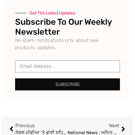
Get The Latest Updates
Subscribe To Our Weekly
Newsletter
No spam, notifications only about new
products, updates.
SUBSCRIBE
Previous
Next
ਸੋਸ਼ਲ ਮੀਡੀਆ ‘ਤੇ ਛਾਈ ਸਹਿਨਾਜ਼ ਗਿੱਲ ਅਤੇ ਗੁਰੂ ਰੰਧਾਵਾ ਦੀ ਰੋਮਾਂਟਿਕ ਕਮਿਸਟਰੀ, ਯੂਜ਼ਰ ਬੋਲੇ, ‘ਕੀ ਚੱਲ ਰਿਹਾ ਹੈ’
National News : ਅਮਿਤ ਸ਼ਾਹ ‘ਤੇ ਇਤਰਾਜ਼ਯੋਗ ਟਿੱਪਣੀ ਨੂੰ ਲੈ ਕੇ ਰਾਹੁਲ ਗਾਂਧੀ ਨੂੰ ਸੰਮਨ ਜਾਰੀ