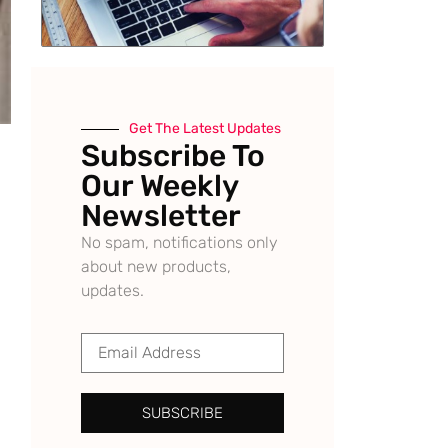
Get The Latest Updates
Subscribe To
Our Weekly
Newsletter
No spam, notifications only
about new products,
updates.
SUBSCRIBE