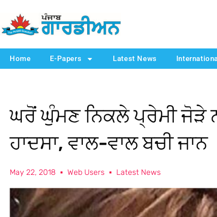
Home
E-Papers
Latest News
Internation
ਘਰੋਂ ਘੁੰਮਣ ਨਿਕਲੇ ਪ੍ਰੇਮੀ 
ਹਾਦਸਾ, ਵਾਲ-ਵਾਲ ਬਚੀ ਜਾਨ
May 22, 2018
Web Users
Latest News