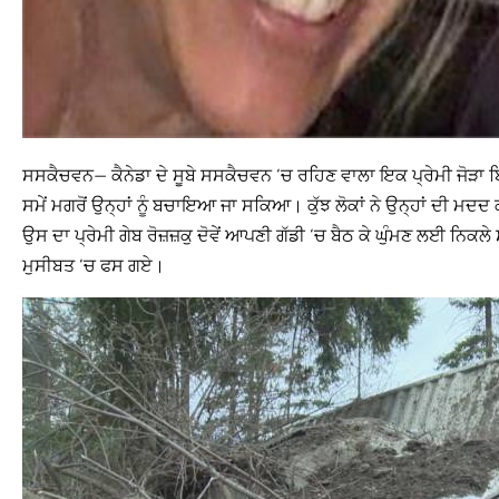
ਸਸਕੈਚਵਨ— ਕੈਨੇਡਾ ਦੇ ਸੂਬੇ ਸਸਕੈਚਵਨ ‘ਚ ਰਹਿਣ ਵਾਲਾ ਇਕ ਪ੍ਰੇਮੀ ਜੋੜਾ ਬ੍
ਸਮੇਂ ਮਗਰੋਂ ਉਨ੍ਹਾਂ ਨੂੰ ਬਚਾਇਆ ਜਾ ਸਕਿਆ। ਕੁੱਝ ਲੋਕਾਂ ਨੇ ਉਨ੍ਹਾਂ ਦੀ 
ਉਸ ਦਾ ਪ੍ਰੇਮੀ ਗੇਬ ਰੋਜ਼ਜ਼ਕੁ ਦੋਵੇਂ ਆਪਣੀ ਗੱਡੀ ‘ਚ ਬੈਠ ਕੇ ਘੁੰਮਣ ਲਈ ਨਿਕਲੇ 
ਮੁਸੀਬਤ ‘ਚ ਫਸ ਗਏ।