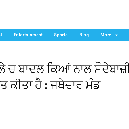
al
Entertainment
Sports
Blog
More
ਲੇ ਚ ਬਾਦਲ ਕਿਆਂ ਨਾਲ ਸੌਦੇਬਾਜ਼
ਤ ਕੀਤਾ ਹੈ : ਜਥੇਦਾਰ ਮੰਡ