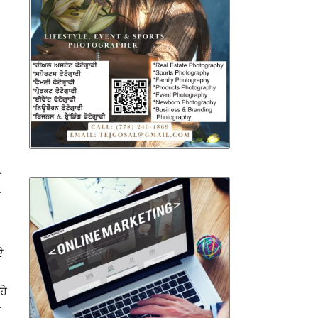
ਈ
ਬ
ੇ
ਹੇ
ਂ