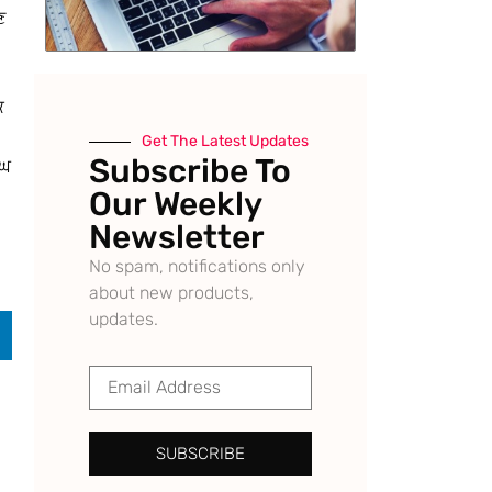
ਣ
ਿ
Get The Latest Updates
Subscribe To
ੰਘ
Our Weekly
Newsletter
No spam, notifications only
about new products,
updates.
SUBSCRIBE