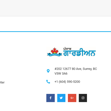
#202 12677 80 Ave, Surrey, BC
V3W 3A6
+1 (604) 590-5200
ter