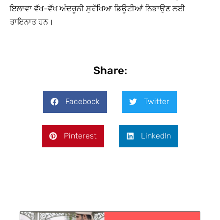
ਇਲਾਵਾ ਵੱਖ-ਵੱਖ ਅੰਦਰੂਨੀ ਸੁਰੱਖਿਆ ਡਿਊਟੀਆਂ ਨਿਭਾਉਣ ਲਈ
ਤਾਇਨਾਤ ਹਨ।
Share:
Facebook
Twitter
Pinterest
LinkedIn