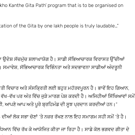
kho Kanthe Gita Path’ program that is to be organised on
ation of the Gita by one lakh people is truly laudable…”
ਦਾ ਉਦੇਸ਼ ਸੱਚਮੁੱਚ ਸ਼ਲਾਘਾਯੋਗ ਹੈ। ਸਾਡੀ ਸੱਭਿਆਚਾਰਕ ਵਿਰਾਸਤ ਉੱਚੀਆਂ
ੈ। ਸਮਾਵੇਸ਼, ਸੱਭਿਆਚਾਰਕ ਵਿਭਿੰਨਤਾ ਅਤੇ ਸਦਭਾਵਨਾ ਸਾਡੀਆਂ ਅੰਦਰੂਨੀ
ਭਾਰਤੀ ਵਿਚਾਰ ਅਤੇ ਸੰਸਕ੍ਰਿਤੀ ਲਈ ਬਹੁਤ ਮਹੱਤਵਪੂਰਨ ਹੈ। ਭਾਵੇਂ ਇਹ ਗਿਆਨ,
ਖ-ਵੱਖ ਪਰ ਅੰਤ ਵਿੱਚ ਜੁੜੇ ਮਾਰਗ ਪੇਸ਼ ਕਰਦੀ ਹੈ। ਅਜਿਹੀਆਂ ਸਿੱਖਿਆਵਾਂ ਸਮੇਂ
ਰਤੀ, ਆਪਣੇ ਆਪ ਅਤੇ ਪੂਰੇ ਬ੍ਰਹਿਮੰਡ ਦੀ ਸੂਝ ਪ੍ਰਦਾਨ ਕਰਦੀਆਂ ਹਨ।”
ੀਆਂ ਲੋਕ ਸਭਾ ਚੋਣਾਂ ‘ਤੇ ਨਜ਼ਰ ਰੱਖਣ ਨਾਲ ਇਹ ਸਮਾਗਮ ਸਹੀ ਸਮੇਂ ‘ਤੇ ਹੈ।
 ਧਿਆਨ ਵਿੱਚ ਰੱਖ ਕੇ ਆਯੋਜਿਤ ਕੀਤਾ ਜਾ ਰਿਹਾ ਹੈ। ਸਾਡੇ ਕੋਲ ਭਗਵਦ ਗੀਤਾ ਦੇ