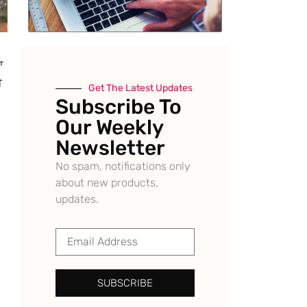
ਾ
ੀ
Get The Latest Updates
Subscribe To
Our Weekly
Newsletter
No spam, notifications only
about new products,
updates.
SUBSCRIBE