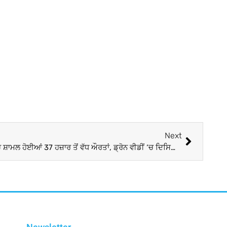
Next
Gujarat : ਦੁਆਰਕਾ ‘ਚ ਕਰਵਾਏ ਗਰਬੇ ‘ਚ ਸ਼ਾਮਲ ਹੋਈਆਂ 37 ਹਜ਼ਾਰ ਤੋਂ ਵੱਧ ਔਰਤਾਂ, ਡ੍ਰੋਨ ਵੀਡੀਂ ‘ਚ ਦਿਸਿਆ ਅਨੋਖਾ ਨਜ਼ਾਰਾ