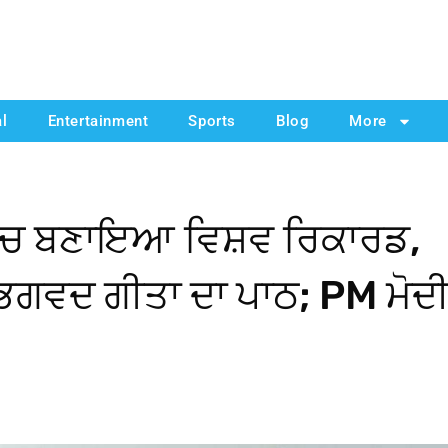
al
Entertainment
Sports
Blog
More
 ‘ਚ ਬਣਾਇਆ ਵਿਸ਼ਵ ਰਿਕਾਰਡ,
ੀਤਾ ਭਗਵਦ ਗੀਤਾ ਦਾ ਪਾਠ; PM ਮੋਦ