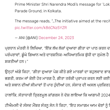
Prime Minister Shri Narendra Modi’s message for ‘Lok
Parade Ground, in Kolkata.
The message reads, “…The initiative aimed at the recit
pic.twitter.com/k86CNz5YZR
— ANI (@ANI)
December 24, 2023
ਪ੍ਰਧਾਨ ਮੰਤਰੀ ਨੇ ਲਿਖਿਆ, “ਇੱਕ ਲੱਖ ਲੋਕਾਂ ਦੁਆਰਾ ਗੀਤਾ ਦਾ ਪਾਠ ਕਰਨ 
ਪਰੰਪਰਾਵਾਂ, ਡੂੰਘੇ ਗਿਆਨ ਅਤੇ ਦਾਰਸ਼ਨਿਕ-ਅਧਿਆਤਮਿਕ ਬੁੱਧੀ ਦਾ ਸੁਮੇਲ ਹ
ਸ਼ਕਤੀਆਂ ਹਨ।”
ਉਨ੍ਹਾਂ ਅੱਗੇ ਕਿਹਾ, “ਗੀਤਾ ਦੁਆਰਾ ਪੇਸ਼ ਕੀਤੇ ਗਏ ਮਾਰਗਾਂ ਦਾ ਬਹੁਲਵਾਦ 
ਭਗਤੀ, ਕਰਮ ਜਾਂ ਕੋਈ ਹੋਰ ਮਾਰਗ ਹੈ, ਗੀਤਾ ਤਰੱਕੀ ਪ੍ਰਾਪਤ ਕਰਨ ਲਈ ਕਈ ਵੱ
ਅਤੇ ਸਥਾਨ ਦੀਆਂ ਸੀਮਾਵਾਂ ਤੋਂ ਪਾਰ ਹੁੰਦੀਆਂ ਹਨ, ਸੰਸਾਰ ਦੀ ਅਸਲ ਪ੍ਰਕਿ
ਹਾਲਾਂਕਿ, ਸੱਤਾਧਾਰੀ ਤ੍ਰਿਣਮੂਲ ਕਾਂਗਰਸ ਨੇ ਦੋਸ਼ ਲਾਇਆ ਕਿ ਆਗਾਮੀ 2024 ਦ
ਟੀਐਮਸੀ ਦੇ ਸੰਸਦ ਮੈਂਬਰ ਸੰਤਨੂ ਸੇਨ ਨੇ ਕਿਹਾ, “ਇਹ ਸਮਾਗਮ ਆਮ ਚੋਣਾਂ ਨੂੰ