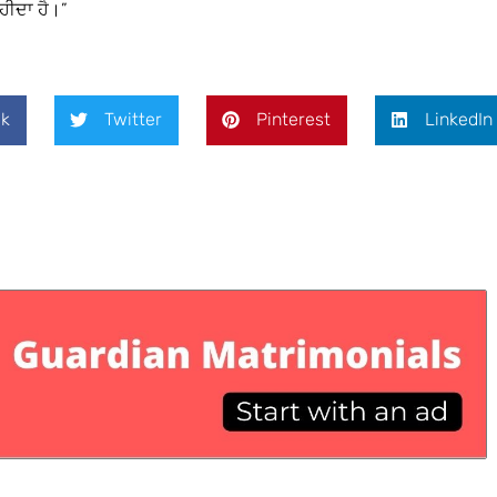
ਹੀਦਾ ਹੈ।”
k
Twitter
Pinterest
LinkedIn