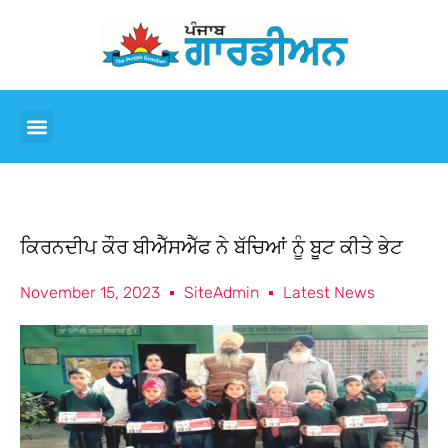
ਕਿਰਨਦੀਪ ਕੌਰ ਬੀਐੱਸਐੱਫ ਨੇ ਬੱਚਿਆਂ ਨੂੰ ਬੂਟ ਕੀਤੇ ਭੇਟ
November 15, 2023
SiteAdmin
Latest News