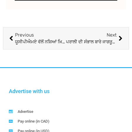
Previous
Next
ਯੂਸੀਪੀਐਮਏ ਵੱਲੋਂ ਨਸ਼ਿਆਂ ਖ਼ਿਲਾਫ਼ ਰੈਲੀ ਖ਼ਿਲਾਫ਼ ਸਾਈਕਲ ਰੈਲੀ ਅੱਜ
ਪਰਾਲੀ ਦੀ ਸੰਭਾਲ ਬਾਰੇ ਜਾਗਰੂਕਤਾ ਰੈਲੀ ਕੱਢੀ
Advertise with us
Advertise
Pay online (in CAD)
Pay online (in USD)