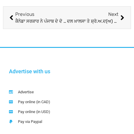
Previous
Next
ਕੈਨੇਡਾ ਸਰਕਾਰ ਨੇ ਪੰਜਾਬ ਦੇ ਦੋ ਵਿਧਾਇਕਾਂ ਨੂੰ ਏਅਰਪੋਰਟ ਤੋਂ ਮੋੜਿਆ ਵਾਪਸ
ਦਲ ਖ਼ਾਲਸਾ ਤੇ ਸ਼੍ਰੋ.ਅ.ਦ(ਅ) ਨੇ “ਰੈਫਰੈਂਡਮ 2020” ਮੁਹਿੰਮ ‘ਤੇ ਸਵਾਲ ਚੁਕਦਿਆਂ ਸਿੱਖਜ਼ ਫਾਰ ਜਸਟਿਸ ਨੂੰ ਚਿੱਠੀ ਲਿਖੀ
Advertise with us
Advertise
Pay online (in CAD)
Pay online (in USD)
Pay via Paypal