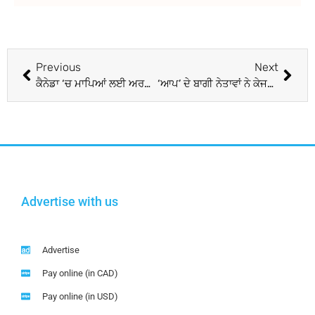
Previous
Next
ਕੈਨੇਡਾ ‘ਚ ਮਾਪਿਆਂ ਲਈ ਅਰਜ਼ੀਆਂ ਦੀ ਗਿਣਤੀ ‘ਚ ਕੀਤਾ ਵਾਧਾ
‘ਆਪ’ ਦੇ ਬਾਗੀ ਨੇਤਾਵਾਂ ਨੇ ਕੇਜਰੀਵਾਲ ਨੂੰ ‘ਚੰਦਾ ਗੁਪਤ’ ਐਲਾਨਿਆ
Advertise with us
Advertise
Pay online (in CAD)
Pay online (in USD)