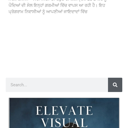
ਪੌਦਿਆਂ ਦੀ ਸੇਲ ਇਨ੍ਹਾਂ ਗਰਮੀਆਂ ਵਿੱਚ ਵਾਪਸ ਆ ਰਹੀ ਹੈ। ਇਹ
ਪ੍ਰੋਗਰਾਮ ਨਿਵਾਸੀਆਂ ਨੂੰ ਆਪਣੀਆਂ ਜਾਇਦਾਦਾਂ ਵਿੱਚ