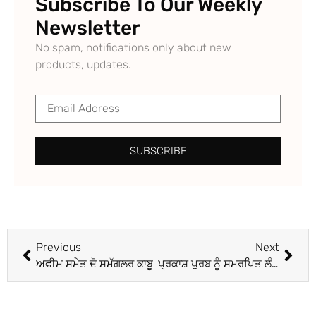
Subscribe To Our Weekly
Newsletter
No spam, notifications only about new
products, updates.
SUBSCRIBE
Previous
Next
ਅਫੀਮ ਸਮੇਤ ਦੋ ਸਮੱਗਲਰ ਕਾਬੂ
ਪ੍ਰਕਾਸ਼ ਪੁਰਬ ਨੂੰ ਸਮਰਪਿਤ ਲੰਗਰ ਲਗਾਇਆ