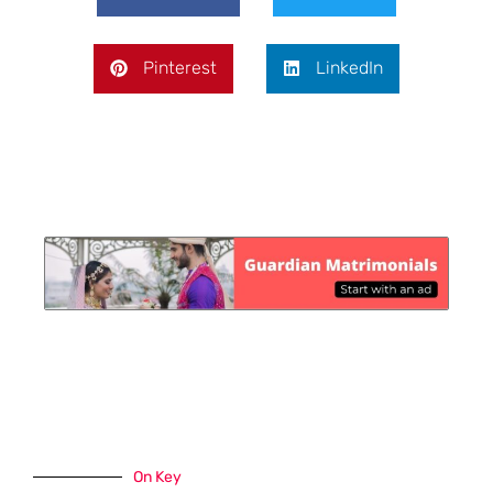
Pinterest
LinkedIn
On Key