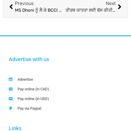
Previous
Next
MS Dhoni ਨੂੰ ਲੈ ਕੇ BCCI ਦਾ ਵੱਡਾ ਫੈਸਲਾ, ਜਰਸੀ ਨੰਬਰ 7 ਹੋਵੇਗੀ ਰਿਟਾਇਰ, ਖਿਡਾਰੀਆਂ ਨੂੰ ਜਾਰੀ ਕੀਤੇ ਹੁਕਮ
ਤੀਰਥ ਯਾਤਰਾ ਲਈ ਬੱਸ ਕੀਤੀ ਰਵਾਨਾ
Advertise with us
Advertise
Pay online (in CAD)
Pay online (in USD)
Pay via Paypal
Links