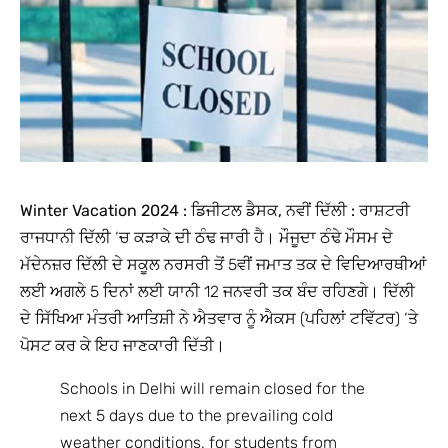
Winter Vacation 2024 :
ਡਿਜੀਟਲ ਡੈਸਕ, ਨਵੀਂ ਦਿੱਲੀ :
ਰਾਸ਼ਟਰੀ
ਰਾਜਧਾਨੀ ਦਿੱਲੀ ‘ਚ ਕੜਾਕੇ ਦੀ ਠੰਢ ਜਾਰੀ ਹੈ। ਮੌਜੂਦਾ ਠੰਢੇ ਮੌਸਮ ਦੇ
ਮੱਦੇਨਜ਼ਰ ਦਿੱਲੀ ਦੇ ਸਕੂਲ ਨਰਸਰੀ ਤੋਂ 5ਵੀਂ ਜਮਾਤ ਤਕ ਦੇ ਵਿਦਿਆਰਥੀਆਂ
ਲਈ ਅਗਲੇ 5 ਦਿਨਾਂ ਲਈ ਯਾਨੀ 12 ਜਨਵਰੀ ਤਕ ਬੰਦ ਰਹਿਣਗੇ। ਦਿੱਲੀ
ਦੇ ਸਿੱਖਿਆ ਮੰਤਰੀ ਆਤਿਸ਼ੀ ਨੇ ਐਤਵਾਰ ਨੂੰ ਐਕਸ (ਪਹਿਲਾਂ ਟਵਿੱਟਰ) ‘ਤੇ
ਪੋਸਟ ਕਰ ਕੇ ਇਹ ਜਾਣਕਾਰੀ ਦਿੱਤੀ।
Schools in Delhi will remain closed for the
next 5 days due to the prevailing cold
weather conditions, for students from