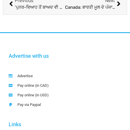
Previous
Next
‘ਪੁਨਰ-ਵਿਆਹ ਤੋਂ ਬਾਅਦ ਵੀ ਪਹਿਲੇ ਪਤੀ ਤੋਂ ਗੁਜ਼ਾਰਾ ਭੱਤੇ ਦਾ ਪੂਰਾ ਅਧਿਕਾਰ’, ਮੁਸਲਿਮ ਔਰਤਾਂ ਦੇ ਹੱਕ ‘ਚ HC ਦਾ ਅਹਿਮ ਫੈਸਲਾ
Canada: ਭਾਰਤੀ ਮੂਲ ਦੇ ਪੰਜਾਬੀ ਨੇ ਕੈਨੇਡੀਅਨ ਪੁਲਿਸ ਨੂੰ ਪਾਇਆ ਵਖ਼ਤ, ਕੀਤਾ ਇਹ ਕੰਮ…
Advertise with us
Advertise
Pay online (in CAD)
Pay online (in USD)
Pay via Paypal
Links