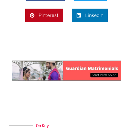
Pinterest
LinkedIn
On Key