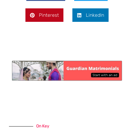
Pinterest
LinkedIn
On Key