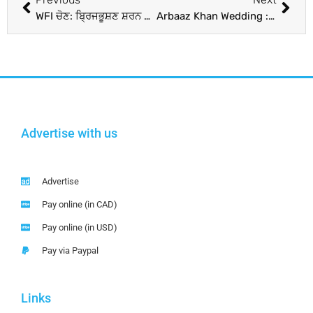
WFI ਚੋਣ: ਬ੍ਰਿਜਭੂਸ਼ਣ ਸ਼ਰਨ ਸਿੰਘ ਨੂੰ ਝਟਕਾ, ਖੇਡ ਮੰਤਰਾਲੇ ਨੇ ਕੁਸ਼ਤੀ ਸੰਘ ਨੂੰ ਕੀਤਾ ਮੁਅੱਤਲ; ਨਵੇਂ ਪ੍ਰਧਾਨ ਸੰਜੇ ਸਿੰਘ ਦੀ ਮਾਨਤਾ ਰੱਦ
Arbaaz Khan Wedding : ਨਿਕਾਹ ਤੋਂ ਪਹਿਲਾਂ ਸਾਹਮਣੇ ਆਈ ਅਰਬਾਜ਼ ਖ਼ਾਨ ਦੀ ਹੋਣ ਵਾਲੀ ਲਾੜੀ ਦੀ ਤਸਵੀਰ, ਕੀ ਤੁਸੀਂ ਵੇਖੀ
Advertise with us
Advertise
Pay online (in CAD)
Pay online (in USD)
Pay via Paypal
Links