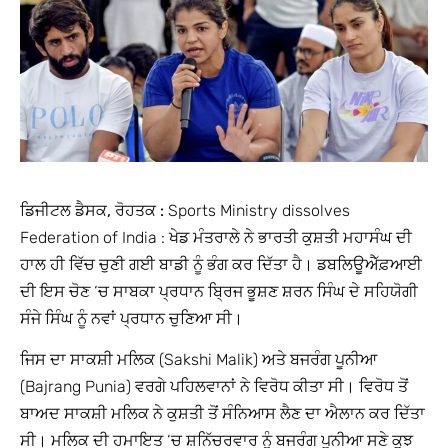
ਡਿਜੀਟਲ ਡੈਸਕ, ਰੋਹਤਕ :
Sports Ministry dissolves
Federation of India : ਖੇਡ ਮੰਤਰਾਲੇ ਨੇ ਭਾਰਤੀ ਕੁਸ਼ਤੀ ਮਹਾਸੰਘ ਦੀ
ਹਾਲ ਹੀ ਵਿੱਚ ਚੁਣੀ ਗਈ ਬਾਡੀ ਨੂੰ ਭੰਗ ਕਰ ਦਿੱਤਾ ਹੈ। ਡਬਲਿਊਐੱਫ਼ਆਈ
ਦੀ ਇਸ ਚੋਣ ‘ਚ ਸਾਬਕਾ ਪ੍ਰਧਾਨ ਬ੍ਰਿਜ ਭੂਸ਼ਣ ਸ਼ਰਨ ਸਿੰਘ ਦੇ ਸਹਿਯੋਗੀ
ਸੰਜੇ ਸਿੰਘ ਨੂੰ ਨਵਾਂ ਪ੍ਰਧਾਨ ਚੁਣਿਆ ਸੀ।
ਜਿਸ ਦਾ ਸਾਕਸ਼ੀ ਮਲਿਕ (Sakshi Malik) ਅਤੇ ਬਜਰੰਗ ਪੂਨੀਆ
(Bajrang Punia) ਵਰਗੇ ਪਹਿਲਵਾਨਾਂ ਨੇ ਵਿਰੋਧ ਕੀਤਾ ਸੀ। ਵਿਰੋਧ ਤੋਂ
ਬਾਅਦ ਸਾਕਸ਼ੀ ਮਲਿਕ ਨੇ ਕੁਸ਼ਤੀ ਤੋਂ ਸੰਨਿਆਸ ਲੈਣ ਦਾ ਐਲਾਨ ਕਰ ਦਿੱਤਾ
ਸੀ। ਮਲਿਕ ਦੀ ਹਮਾਇਤ ‘ਚ ਸ਼ਨਿੱਚਰਵਾਰ ਨੂੰ ਬਜਰੰਗ ਪੂਨੀਆ ਸਣੇ ਕੁਝ