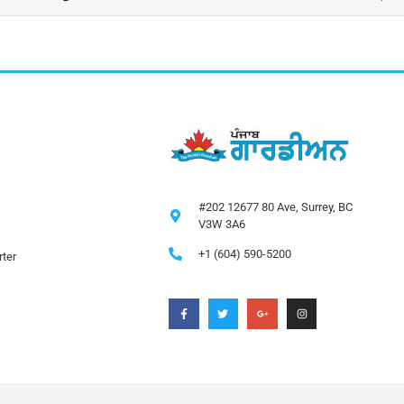
#202 12677 80 Ave, Surrey, BC
V3W 3A6
+1 (604) 590-5200
ter