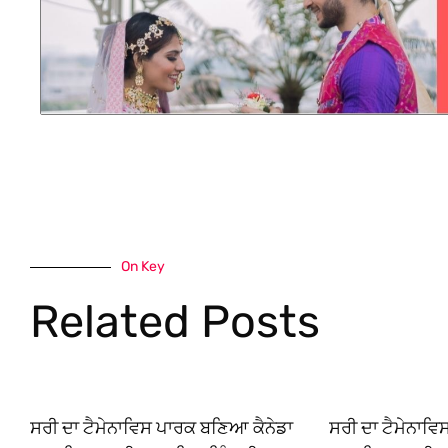
On Key
Related Posts
ਸਰੀ ਦਾ ਟੈਮੇਨਾਵਿਸ ਪਾਰਕ ਬਣਿਆ ਕੈਨੇਡਾ
ਸਰੀ ਦਾ ਟੈਮੇਨਾਵ