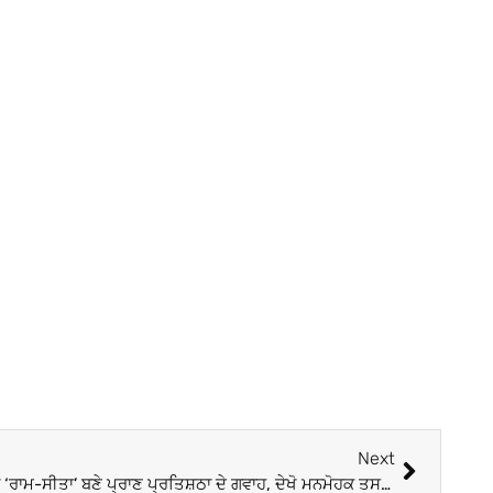
Next
Ayodhya Ram Mandir: ਆਨਸਕ੍ਰੀਨ ‘ਰਾਮ-ਸੀਤਾ’ ਬਣੇ ਪ੍ਰਾਣ ਪ੍ਰਤਿਸ਼ਠਾ ਦੇ ਗਵਾਹ, ਦੇਖੋ ਮਨਮੋਹਕ ਤਸਵੀਰਾਂ