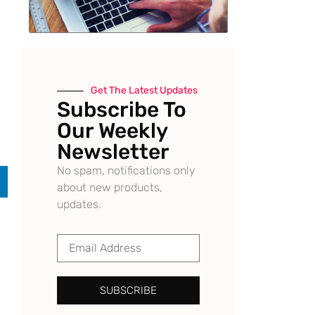
Get The Latest Updates
Subscribe To
Our Weekly
Newsletter
No spam, notifications only
about new products,
updates.
SUBSCRIBE