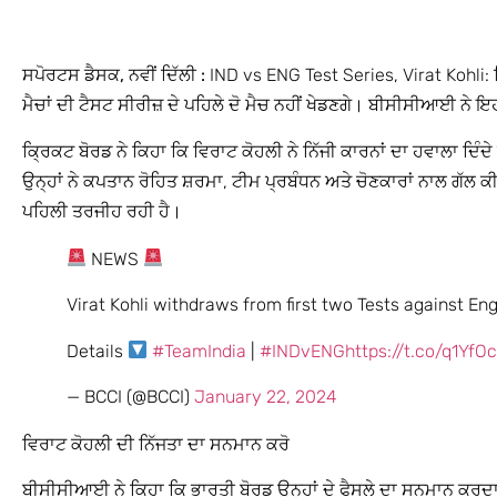
ਸਪੋਰਟਸ ਡੈਸਕ, ਨਵੀਂ ਦਿੱਲੀ :
IND vs ENG Test Series, Virat Kohli: 
ਮੈਚਾਂ ਦੀ ਟੈਸਟ ਸੀਰੀਜ਼ ਦੇ ਪਹਿਲੇ ਦੋ ਮੈਚ ਨਹੀਂ ਖੇਡਣਗੇ। ਬੀਸੀਸੀਆਈ ਨੇ ਇ
ਕ੍ਰਿਕਟ ਬੋਰਡ ਨੇ ਕਿਹਾ ਕਿ ਵਿਰਾਟ ਕੋਹਲੀ ਨੇ ਨਿੱਜੀ ਕਾਰਨਾਂ ਦਾ ਹਵਾਲਾ ਦਿੰਦੇ
ਉਨ੍ਹਾਂ ਨੇ ਕਪਤਾਨ ਰੋਹਿਤ ਸ਼ਰਮਾ, ਟੀਮ ਪ੍ਰਬੰਧਨ ਅਤੇ ਚੋਣਕਾਰਾਂ ਨਾਲ ਗੱਲ ਕੀਤ
ਪਹਿਲੀ ਤਰਜੀਹ ਰਹੀ ਹੈ।
NEWS
Virat Kohli withdraws from first two Tests against En
Details
#TeamIndia
|
#INDvENG
https://t.co/q1Yf
— BCCI (@BCCI)
January 22, 2024
ਵਿਰਾਟ ਕੋਹਲੀ ਦੀ ਨਿੱਜਤਾ ਦਾ ਸਨਮਾਨ ਕਰੋ
ਬੀਸੀਸੀਆਈ ਨੇ ਕਿਹਾ ਕਿ ਭਾਰਤੀ ਬੋਰਡ ਉਨ੍ਹਾਂ ਦੇ ਫੈਸਲੇ ਦਾ ਸਨਮਾਨ ਕਰਦਾ 