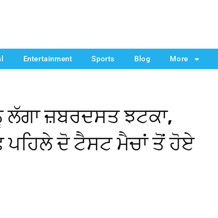
al
Entertainment
Sports
Blog
More
ੂੰ ਲੱਗਾ ਜ਼ਬਰਦਸਤ ਝਟਕਾ,
ਪਹਿਲੇ ਦੋ ਟੈਸਟ ਮੈਚਾਂ ਤੋਂ ਹੋਏ