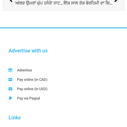
‘ਅੱਲੜ ਉਮਰਾਂ ਘੁੱਪ ਹਨੇਰੇ’ ਨਾਟਕ ਕੀਤਾ ਪੇਸ਼
ਇੱਕ ਸਾਲ ਤੱਕ ਬੇਰਹਿਮੀ ਦਾ ਸ਼ਿਕਾਰ ਬਣੀ ਮਾਸੂਮ ਬੱਚੀ, ਮਾਂ ਦੇ ਪ੍ਰੇਮੀ ਨੇ ਕੀਤਾ ਜਬਰ-ਜਨਾਹ; ਔਰਤ ਨੂੰ 40 ਸਾਲ ਦੀ ਕੈਦ
Advertise with us
Advertise
Pay online (in CAD)
Pay online (in USD)
Pay via Paypal
Links