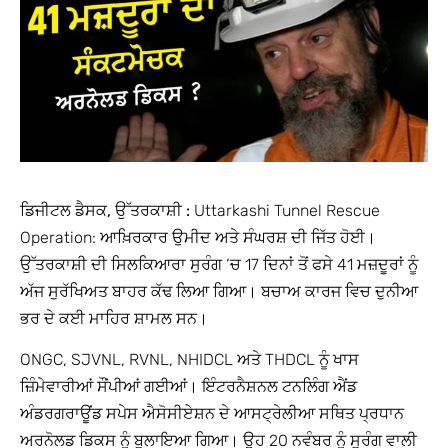
ਡਿਜੀਟਲ ਡੈਸਕ, ਉੱਤਰਕਾਸ਼ੀ :
Uttarkashi Tunnel Rescue
Operation: ਆਖ਼ਿਰਕਾਰ ਉਮੀਦ ਅਤੇ ਸੰਘਰਸ਼ ਦੀ ਜਿੱਤ ਹੋਈ।
ਉੱਤਰਕਾਸ਼ੀ ਦੀ ਸਿਲਕਿਆਰਾ ਸੁਰੰਗ ‘ਚ 17 ਦਿਨਾਂ ਤੋਂ ਫਸੇ 41 ਮਜ਼ਦੂਰਾਂ ਨੂੰ
ਅੱਜ ਸੁਰੱਖਿਅਤ ਬਾਹਰ ਕੱਢ ਲਿਆ ਗਿਆ। ਬਚਾਅ ਕਾਰਜ ਵਿਚ ਦੁਨੀਆ
ਭਰ ਦੇ ਕਈ ਮਾਹਿਰ ਸ਼ਾਮਲ ਸਨ।
ONGC, SJVNL, RVNL, NHIDCL ਅਤੇ THDCL ਨੂੰ ਖਾਸ
ਜ਼ਿੰਮੇਵਾਰੀਆਂ ਸੌਂਪੀਆਂ ਗਈਆਂ। ਇੰਟਰਨੈਸ਼ਨਲ ਟਨਲਿੰਗ ਐਂਡ
ਅੰਡਰਗਰਾਊਂਡ ਸਪੇਸ ਐਸੋਸੀਏਸ਼ਨ ਦੇ ਆਸਟ੍ਰੇਲੀਆ ਸਥਿਤ ਪ੍ਰਧਾਨ
ਅਰਨੋਲਡ ਡਿਕਸ ਨੂੰ ਬੁਲਾਇਆ ਗਿਆ। ਉਹ 20 ਨਵੰਬਰ ਨੂੰ ਸੁਰੰਗ ਵਾਲੀ