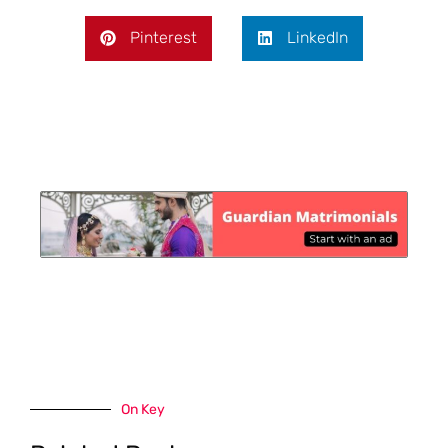
Pinterest
LinkedIn
On Key