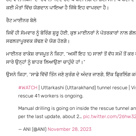
ਕਈ ਮੌਤਾਂ ਵਿੱਚ ਯੋਗਦਾਨ ਪਾਇਆ ਹੈ ਜਿੱਥੇ ਇਹ ਵਾਪਰਦਾ ਹੈ।
ਰੈਟ ਮਾਈਨਰ ਬੋਲੇ
ਜਿਵੇਂ ਹੀ ਸੋਮਵਾਰ ਨੂੰ ਬੋਰਿੰਗ ਸ਼ੁਰੂ ਹੋਈ, ਕੁਝ ਮਾਈਨਰਾਂ ਨੇ ਪੱਤਰਕਾਰਾਂ ਨਾ
ਸਫਲਤਾਪੂਰਵਕ ਕੱਢਣ ਦੇ ਯੋਗ ਹੋਣਗੇ।
ਮਾਈਨਰ ਰਾਕੇਸ਼ ਰਾਜਪੂਤ ਨੇ ਕਿਹਾ, “ਅਸੀਂ ਇਹ 10 ਸਾਲਾਂ ਤੋਂ ਵੱਧ ਸਮੇਂ ਤੋਂ 
ਸਾਰੇ ਉਨ੍ਹਾਂ ਨੂੰ ਬਾਹਰ ਲਿਆਉਣਾ ਚਾਹੁੰਦੇ ਹਾਂ।”
ਉਸਨੇ ਕਿਹਾ, “ਸਾਡੇ ਵਿੱਚੋਂ ਤਿੰਨ ਜਣੇ ਸੁਰੰਗ ਦੇ ਅੰਦਰ ਜਾਣਗੇ, ਇੱਕ ਡ੍ਰਿਲਿੰਗ
#WATCH
| Uttarkashi (Uttarakhand) tunnel rescue | V
rescue 41 workers is ongoing.
Manual drilling is going on inside the rescue tunnel 
per the last update, about 2…
pic.twitter.com/26hw32
— ANI (@ANI)
November 28, 2023