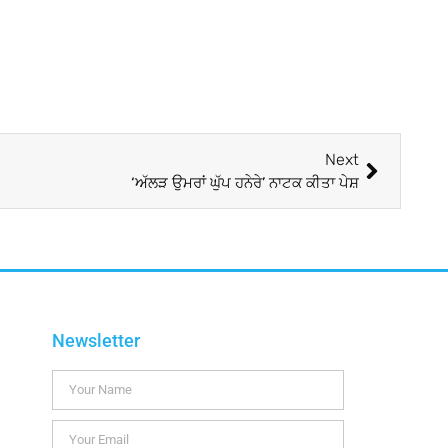
Next
‘ਅੱਲੜ ਉਮਰਾਂ ਘੁੱਪ ਹਨੇਰੇ’ ਨਾਟਕ ਕੀਤਾ ਪੇਸ਼
Newsletter