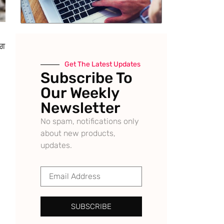
ਰਗ
Get The Latest Updates
Subscribe To
Our Weekly
Newsletter
No spam, notifications only
about new products,
updates.
SUBSCRIBE