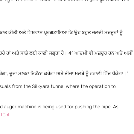
ਲ ਗੱਲਬਾਤ ਕੀਤੀ ਅਤੇ ਵਿਸ਼ਵਾਸ ਪ੍ਰਗਟਾਇਆ ਕਿ ਉਹ ਬਹੁਤ ਜਲਦੀ ਮਜ਼ਦੂਰਾਂ ਨੂੰ
ਕਰ ਰਹੇ ਹਾਂ ਅਤੇ ਸਾਡੇ ਲਈ ਕਾਫ਼ੀ ਜਗ੍ਹਾ ਹੈ। 41 ਆਦਮੀ ਵੀ ਮਜ਼ਦੂਰ ਹਨ ਅਤੇ ਅਸੀਂ
 ਕਰੇਗਾ, ਦੂਜਾ ਮਲਬਾ ਇਕੱਠਾ ਕਰੇਗਾ ਅਤੇ ਤੀਜਾ ਮਲਬੇ ਨੂੰ ਟਰਾਲੀ ਵਿੱਚ ਧੱਕੇਗਾ।”
isuals from the Silkyara tunnel where the operation to
and auger machine is being used for pushing the pipe. As
fChI