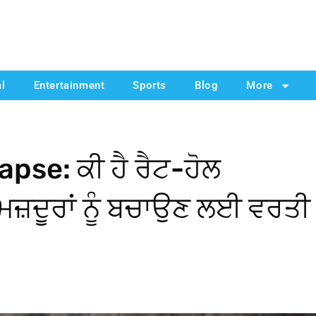
al
Entertainment
Sports
Blog
More
pse: ਕੀ ਹੈ ਰੈਟ-ਹੋਲ
ਮਜ਼ਦੂਰਾਂ ਨੂੰ ਬਚਾਉਣ ਲਈ ਵਰਤੀ