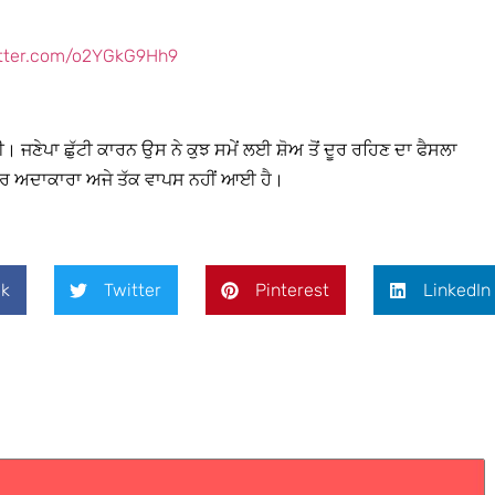
itter.com/o2YGkG9Hh9
ੀ। ਜਣੇਪਾ ਛੁੱਟੀ ਕਾਰਨ ਉਸ ਨੇ ਕੁਝ ਸਮੇਂ ਲਈ ਸ਼ੋਅ ਤੋਂ ਦੂਰ ਰਹਿਣ ਦਾ ਫੈਸਲਾ
ਪਰ ਅਦਾਕਾਰਾ ਅਜੇ ਤੱਕ ਵਾਪਸ ਨਹੀਂ ਆਈ ਹੈ।
k
Twitter
Pinterest
LinkedIn