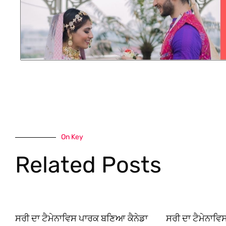
On Key
Related Posts
ਸਰੀ ਦਾ ਟੈਮੇਨਾਵਿਸ ਪਾਰਕ ਬਣਿਆ ਕੈਨੇਡਾ
ਸਰੀ ਦਾ ਟੈਮੇਨਾਵ