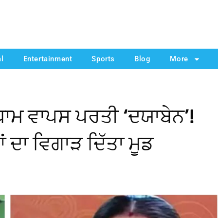
al
Entertainment
Sports
Blog
More
ਮ ਵਾਪਸ ਪਰਤੀ ‘ਦਯਾਬੇਨ’!
ਂ ਦਾ ਵਿਗਾੜ ਦਿੱਤਾ ਮੂਡ