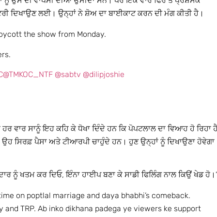
ਾਂ ਨੂੰ ਉਸ ਦੀ ਵਾਪਸੀ ਦੀਆਂ ਉਮੀਦਾਂ ਸਨ। ਪਰ ਇੱਕ ਵਾਰ ਫਿਰ ਤੋਂ ਪ੍ਰਸ਼ੰਸਕ
ਟਰੀ ਦਿਖਾਉਣ ਲਈ। ਉਨ੍ਹਾਂ ਨੇ ਸ਼ੋਅ ਦਾ ਬਾਈਕਾਟ ਕਰਨ ਦੀ ਮੰਗ ਕੀਤੀ ਹੈ।
 boycott the show from Monday.
rs.
C
@TMKOC_NTF
@sabtv
@dilipjoshie
 ਹਰ ਵਾਰ ਸਾਨੂੰ ਇਹ ਕਹਿ ਕੇ ਧੋਖਾ ਦਿੰਦੇ ਹਨ ਕਿ ਪੋਪਟਲਾਲ ਦਾ ਵਿਆਹ ਹੋ ਰਿਹਾ ਹ
 ਸਿਰਫ਼ ਪੈਸਾ ਅਤੇ ਟੀਆਰਪੀ ਚਾਹੁੰਦੇ ਹਨ। ਹੁਣ ਉਨ੍ਹਾਂ ਨੂੰ ਦਿਖਾਉਣਾ ਹੋਵੇਗਾ
ਿਰਦਾਰ ਨੂੰ ਖਤਮ ਕਰ ਦਿਓ, ਇੰਨਾ ਹਾਈਪ ਬਣਾ ਕੇ ਸਾਡੀ ਫਿਲਿੰਗ ਨਾਲ ਕਿਉਂ ਖੇਡ ਹੋ।’
 time on poptlal marriage and daya bhabhi’s comeback.
y and TRP. Ab inko dikhana padega ye viewers ke support