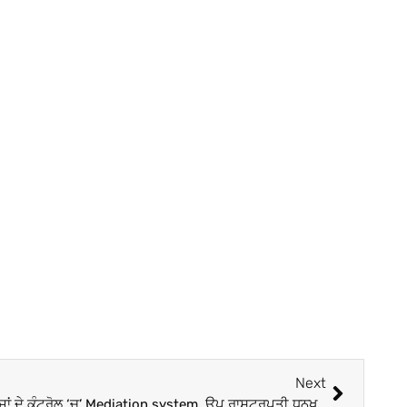
Next
Jagdeep Dhankhar : ‘ਰਿਟਾਇਰਡ ਜੱਜਾਂ ਦੇ ਕੰਟਰੋਲ ‘ਚ’ Mediation system, ਉਪ ਰਾਸ਼ਟਰਪਤੀ ਧਨਖੜ ਨੇ ਕਿਉਂ ਆਖੀ ਇਹ ਵੱਡੀ ਗੱਲ