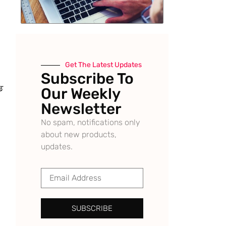
Get The Latest Updates
Subscribe To
ਡ
Our Weekly
Newsletter
No spam, notifications only
about new products,
updates.
SUBSCRIBE