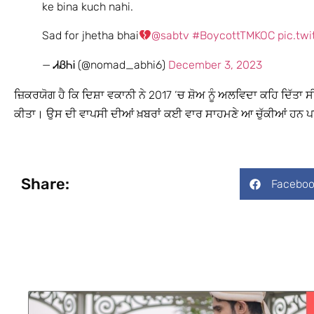
ke bina kuch nahi.
Sad for jhetha bhai
@sabtv
#BoycottTMKOC
pic.tw
— ᏗᏰᏂᎥ (@nomad_abhi6)
December 3, 2023
ਜ਼ਿਕਰਯੋਗ ਹੈ ਕਿ ਦਿਸ਼ਾ ਵਕਾਨੀ ਨੇ 2017 ‘ਚ ਸ਼ੋਅ ਨੂੰ ਅਲਵਿਦਾ ਕਹਿ ਦਿੱਤਾ ਸ
ਕੀਤਾ। ਉਸ ਦੀ ਵਾਪਸੀ ਦੀਆਂ ਖ਼ਬਰਾਂ ਕਈ ਵਾਰ ਸਾਹਮਣੇ ਆ ਚੁੱਕੀਆਂ ਹਨ 
Share:
Faceboo