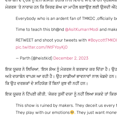
ਦਯਾਬੇਨ ਦੇ ਟ੍ਰੈਕ ਨੂੰ ਇੰਨੇ ਕੀਮਤੀ ਤਰੀਕੇ ਨਾਲ ਦਿਖਾਏ ਜਾਣ ਕਾਰਨ ਪ੍ਰਸ਼ੰਸਕ
ਮੇਕਰਸ ‘ਤੇ ਨਾਰਾਜ਼ ਹਨ ਕਿ ਸਿਰਫ ਸ਼ੋਅ ਦਾ ਮਾਹੌਲ ਬਣਾਉਣ ਲਈ ਉਸਦੀ ਐਂ
Everybody who is an ardent fan of TMKOC ,officially
Time to teach this bh@nd
@AsitKumarrModi
and make
RETWEET and shoot your tweets with
#BoycottTMKO
pic.twitter.com/INtFYoyKjO
— Parth (@heistkid)
December 2, 2023
ਇਕ ਯੂਜ਼ਰ ਨੇ ਲਿਖਿਆ, ‘ਇਸ ਸ਼ੋਅ ਨੂੰ ਮੇਕਰਸ ਨੇ ਬਰਬਾਦ ਕਰ ਦਿੱਤਾ ਹੈ। ਉਹ
ਅਤੇ ਦਯਾਬੇਨ ਵਾਪਸ ਆ ਰਹੀ ਹੈ। ਉਹ ਸਾਡੀਆਂ ਭਾਵਨਾਵਾਂ ਨਾਲ ਖੇਡਦੇ ਹਨ। ਉਹ
ਕਿ ਉਹ ਦਰਸ਼ਕਾਂ ਦੇ ਸਹਿਯੋਗ ਤੋਂ ਬਿਨਾਂ ਕੁਝ ਵੀ ਨਹੀਂ ਹਨ।
ਇਕ ਯੂਜ਼ਰ ਨੇ ਟਿੱਪਣੀ ਕੀਤੀ, ‘ਜੇਕਰ ਤੁਸੀਂ ਦਯਾ ਨੂੰ ਨਹੀਂ ਲਿਆ ਸਕਦੇ ਤਾਂ ਕ
This show is ruined by makers. They deceit us every
They play with our emotions
. They just want mone