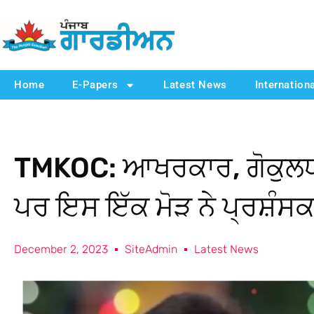
Home
E-Papers
Latest News
Internation
TMKOC: ਆਖਰਕਾਰ, ਗੋਕੁਲਧਾ
ਪਰ ਇਸ ਇੱਕ ਮੋੜ ਨੇ ਪ੍ਰਸ਼ੰਸਕਾ
December 2, 2023
SiteAdmin
Latest News