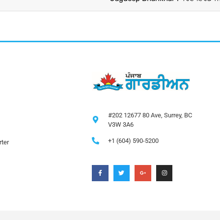
#202 12677 80 Ave, Surrey, BC
V3W 3A6
+1 (604) 590-5200
ter