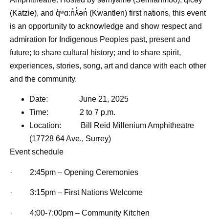
(Katzie), and q̓ʷɑ:n̓ƛ̓ən̓ (Kwantlen) first nations, this event
is an opportunity to acknowledge and show respect and
admiration for Indigenous Peoples past, present and
future; to share cultural history; and to share spirit,
experiences, stories, song, art and dance with each other
and the community.
Date: June 21, 2025
Time: 2 to 7 p.m.
Location: Bill Reid Millenium Amphitheatre
(17728 64 Ave., Surrey)
Event schedule
· 2:45pm – Opening Ceremonies
· 3:15pm – First Nations Welcome
· 4:00-7:00pm – Community Kitchen