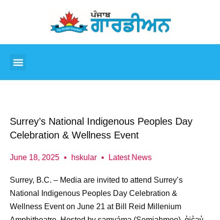
Surrey’s National Indigenous Peoples Day
Celebration & Wellness Event
June 18, 2025
hskular
Latest News
Surre
y, B.C.
– Media are invited to attend Surrey’s
National Indigenous Peoples Day Celebration &
Wellness Event on June 21 at Bill Reid Millenium
Amphitheatre. Hosted by sǝmyámǝ (Semiahmoo), q̓ic̓əy̓