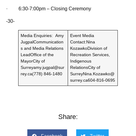
· 6:30-7:00pm – Closing Ceremony
-30-
Media Enquiries:
Amy
Event Media
Jugpal
Communication
Contact:
Nina
s and Media Relations
KozawkoDivision of
LeadOffice of the
Recreation Services,
MayorCity of
Indigenous
Surreyamy.jugpal@sur
RelationsCity of
rey.ca
(778) 846-1480
SurreyNina.Kozawko@
surrey.ca604-816-0695
Share: