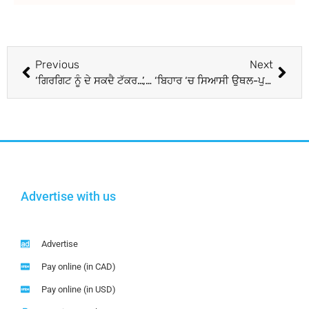
Previous
Next
‘ਗਿਰਗਿਟ ਨੂੰ ਦੇ ਸਕਦੈ ਟੱਕਰ…’, ਨਿਤੀਸ਼ ਕੁਮਾਰ ਦੇ ਅਸਤੀਫ਼ੇ ਤੋਂ ਬਾਅਦ INDI Alliance ‘ਚ ਖ਼ਲਬਲੀ; ਕਾਂਗਰਸ ਨੇ ਦਿੱਤੀ ਪ੍ਰਤੀਕਿਰਿਆ
‘ਬਿਹਾਰ ‘ਚ ਸਿਆਸੀ ਉਥਲ-ਪੁਥਲ ਲਈ ਅਖਿਲੇਸ਼ ਤੇ ਸੋਨੀਆ ਗਾਂਧੀ ਜ਼ਿੰਮੇਵਾਰ…’, ਓਪੀ ਰਾਜਭਰ ਨੇ ਨਿਤੀਸ਼ ਦੇ ਅਸਤੀਫ਼ੇ ਦਾ ਦੱਸਿਆ ਕਾਰਨ
Advertise with us
Advertise
Pay online (in CAD)
Pay online (in USD)