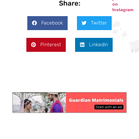
Share:
on
Instagram
Facebook
Twitter
Pinterest
LinkedIn