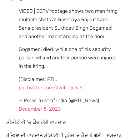
VIDEO | CCTV footage shows two men firing
multiple shots at Rashtriya Rajput Karni
Sena president Sukhdev Singh Gogamedi
and another man standing at the door.
Gogamedi died, while one of his security
personnel and another person were injured
in the firing.
(Disclaimer: PTI…
pic.twitter.com/2W4TQely7C
— Press Trust of India (@PTI_News)
December 5, 2023
ਸੀਸੀਟੀਵੀ ‘ਚ ਕੈਦ ਹੋਈ ਵਾਰਦਾਤ
ਹੱਤਿਆ ਦੀ ਵਾਰਦਾਤ ਸੀਸੀਟੀਵੀ ਫੁਟੇਜ ‘ਚ ਕੈਦ ਹੋ ਗਈ। ਸਮਚਾਰ