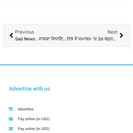
Previous
Next
Sad News : ਸਾਬਕਾ ਵਿਧਾਇਕ ਜੱਥੇਦਾਰ ਰਣਜੀਤ ਸਿੰਘ ਤਲਵੰਡੀ ਦਾ ਦੇਹਾਂਤ, ਜੱਦੀ ਪਿੰਡ ਤਲਵੰਡੀ ਰਾਏ ਵਿਖੇ ਬੁੱਧਵਾਰ ਨੂੰ ਹੋਵੇਗਾ ਅੰਤਿਮ ਸੰਸਕਾਰ
179 ਵੇਂ ਸਮਾਗਮ ‘ਚ 26 ਬਜ਼ੁਰਗਾਂ ਨੂੰ ਵੰਡੀ ਪੈਨਸ਼ਨ
Advertise with us
Advertise
Pay online (in CAD)
Pay online (in USD)