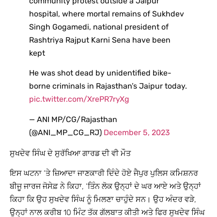
community protest outside a Jaipur
hospital, where mortal remains of Sukhdev
Singh Gogamedi, national president of
Rashtriya Rajput Karni Sena have been
kept
He was shot dead by unidentified bike-
borne criminals in Rajasthan’s Jaipur today.
pic.twitter.com/XrePR7ryXg
— ANI MP/CG/Rajasthan
(@ANI_MP_CG_RJ)
December 5, 2023
ਸੁਖਦੇਵ ਸਿੰਘ ਦੇ ਸੁਰੱਖਿਆ ਗਾਰਡ ਦੀ ਵੀ ਮੌਤ
ਇਸ ਘਟਨਾ ‘ਤੇ ਜ਼ਿਆਦਾ ਜਾਣਕਾਰੀ ਦਿੰਦੇ ਹੋਏ ਜੈਪੁਰ ਪੁਲਿਸ ਕਮਿਸ਼ਨਰ
ਬੀਜੂ ਜਾਰਜ ਜੋਸੇਫ਼ ਨੇ ਕਿਹਾ, ‘ਤਿੰਨ ਲੋਕ ਉਨ੍ਹਾਂ ਦੇ ਘਰ ਆਏ ਅਤੇ ਉਨ੍ਹਾਂ
ਕਿਹਾ ਕਿ ਉਹ ਸੁਖਦੇਵ ਸਿੰਘ ਨੂੰ ਮਿਲਣਾ ਚਾਹੁੰਦੇ ਸਨ। ਉਹ ਅੰਦਰ ਵੜੇ,
ਉਨ੍ਹਾਂ ਨਾਲ ਕਰੀਬ 10 ਮਿੰਟ ਤੱਕ ਗੱਲਬਾਤ ਕੀਤੀ ਅਤੇ ਫਿਰ ਸੁਖਦੇਵ ਸਿੰਘ