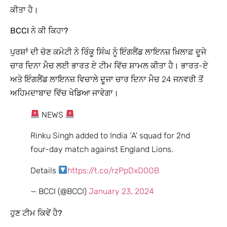
ਕੀਤਾ ਹੈ।
BCCI ਨੇ ਕੀ ਕਿਹਾ?
ਪੁਰਸ਼ਾਂ ਦੀ ਚੋਣ ਕਮੇਟੀ ਨੇ ਰਿੰਕੂ ਸਿੰਘ ਨੂੰ ਇੰਗਲੈਂਡ ਲਾਇਨਜ਼ ਖ਼ਿਲਾਫ਼ ਦੂਜੇ
ਚਾਰ ਦਿਨਾ ਮੈਚ ਲਈ ਭਾਰਤ ਏ ਟੀਮ ਵਿੱਚ ਸ਼ਾਮਲ ਕੀਤਾ ਹੈ। ਭਾਰਤ-ਏ
ਅਤੇ ਇੰਗਲੈਂਡ ਲਾਇਨਜ਼ ਵਿਚਾਲੇ ਦੂਜਾ ਚਾਰ ਦਿਨਾ ਮੈਚ 24 ਜਨਵਰੀ ਤੋਂ
ਅਹਿਮਦਾਬਾਦ ਵਿੱਚ ਖੇਡਿਆ ਜਾਵੇਗਾ।
NEWS
Rinku Singh added to India ‘A’ squad for 2nd
four-day match against England Lions.
Details
https://t.co/rzPpDxD0OB
— BCCI (@BCCI)
January 23, 2024
ਹੁਣ ਟੀਮ ਕਿਵੇਂ ਹੈ?