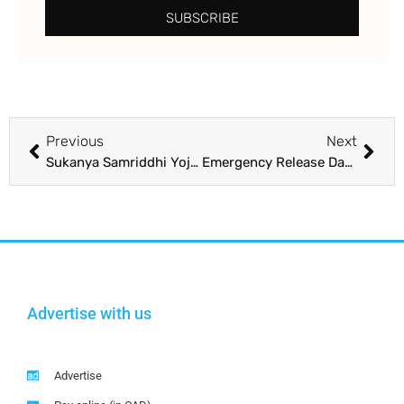
SUBSCRIBE
Previous
Next
Sukanya Samriddhi Yojana ‘ਚ ਕਿੰਨੇ ਜਮ੍ਹਾ ਹਨ ਤੁਹਾਡੀ ਬੇਟੀ ਦੇ ਨਾਂ ‘ਤੇ ਪੈਸੇ, ਇਸ ਤਰ੍ਹਾਂ ਆਨਲਾਈਨ ਚੈੱਕ ਕਰੋ ਬੈਲੇਂਸ
Emergency Release Date: ਰਾਮ ਮੰਦਰ ਪ੍ਰਾਣ ਪ੍ਰਤਿਸ਼ਠਾ ਤੋਂ ਅਗਲੇ ਦਿਨ ਕੰਗਨਾ ਰਣੌਤ ਨੇ ‘ਐਮਰਜੈਂਸੀ’ ਦੀ ਰਿਲੀਜ਼ ਡੇਟ ਦਾ ਕੀਤਾ ਐਲਾਨ
Advertise with us
Advertise