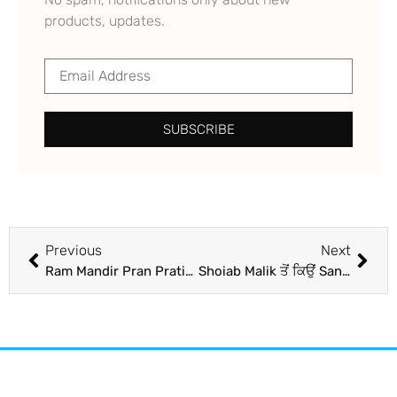
products, updates.
SUBSCRIBE
Previous
Next
Ram Mandir Pran Pratishtha: ਅਯੁੱਧਿਆ ਲਈ Rajinikanth ਰਵਾਨਾ, ਅਨੁਪਮ ਖੇਰ ਨੇ ਵੀ ਕਿਹਾ- ਆਉਣ ਵਾਲੀਆਂ ਪੀੜ੍ਹੀਆਂ ਯਾਦ ਰੱਖਣਗੀਆਂ
Shoiab Malik ਤੋਂ ਕਿਉਂ Sania Mirza ਨੂੰ ਲੈਣਾ ਪਿਆ ਤਲਾਕ ? ਸਾਹਮਣੇ ਆਈ ਵਜ੍ਹਾ ਜਾਣ ਕੇ ਤੁਸੀਂ ਵੀ ਹੋ ਜਾਓਗੇ ਹੈਰਾਨ !