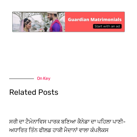
On Key
Related Posts
ਸਰੀ ਦਾ ਟੈਮੇਨਾਵਿਸ ਪਾਰਕ ਬਣਿਆ ਕੈਨੇਡਾ ਦਾ ਪਹਿਲਾ ਪਾਣੀ-
ਅਧਾਰਿਤ ਤਿੰਨ ਫੀਲਡ ਹਾਕੀ ਮੈਦਾਨਾਂ ਵਾਲਾ ਕੰਪਲੈਕਸ