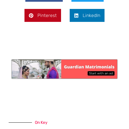
Pinterest
LinkedIn
On Key