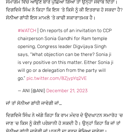
ਸਮਾਗਮ ਵਿੱਚ ਆਉਣ ਬਾਰੇ ਪੁੱਛਿਆ ਗਿਆ ਤਾਂ ਉਨ੍ਹਾਂ ਜਵਾਬ ਦਿੱਤਾ।
ਦਿਗਵਿਜੇ ਸਿੰਘ ਨੇ ਕਿਹਾ ਕਿ ਇਸ ‘ਤੇ ਕਿਸੇ ਨੂੰ ਕੀ ਇਤਰਾਜ਼ ਹੋ ਸਕਦਾ ਹੈ?
ਸੋਨੀਆ ਗਾਂਧੀ ਇਸ ਮਾਮਲੇ ‘ਤੇ ਕਾਫੀ ਸਕਾਰਾਤਮਕ ਹੈ।
#WATCH
| On reports of an invitation to CCP
chairperson Sonia Gandhi for Ram temple
opening, Congress leader Digvijaya Singh
says, “What objection can be there? Sonia ji
is very positive on this matter. Either Sonia ji
will go or a delegation from the party will
go.”
pic.twitter.com/8ZjypYq2VE
— ANI (@ANI)
December 21, 2023
ਜਾਂ ਤਾਂ ਸੋਨੀਆ ਗਾਂਧੀ ਜਾਵੇਗੀ ਜਾਂ…
ਦਿਗਵਿਜੇ ਸਿੰਘ ਨੇ ਅੱਗੇ ਕਿਹਾ ਕਿ ਰਾਮ ਮੰਦਰ ਦੇ ਉਦਘਾਟਨ ਸਮਾਰੋਹ ‘ਚ
ਜਾਣ ‘ਚ ਕਿਸ ਨੂੰ ਕੋਈ ਪਰੇਸ਼ਾਨੀ ਹੋ ਸਕਦੀ ਹੈ। ਉਨ੍ਹਾਂ ਕਿਹਾ ਕਿ ਜਾਂ ਤਾਂ
ਸੋਨੀਆ ਗਾਂਧੀ ਜਾਵੇਗੀ ਜਾਂ ਪਾਰਟੀ ਦਾ ਵਫ਼ਦ ਭੇਜਿਆ ਜਾਵੇਗਾ।