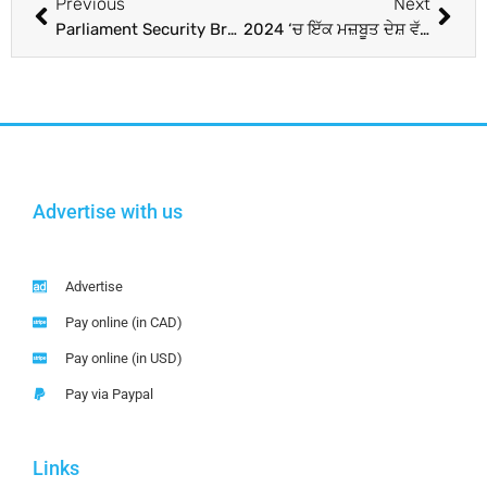
Previous
Next
Parliament Security Breach Case: ਕਰਨਾਟਕ ਦੇ ਸੇਵਾਮੁਕਤ ਡਿਪਟੀ ਐੱਸਪੀ ਦਾ ਬੇਟਾ ਹਿਰਾਸਤ ‘ਚ, ਮਨੋਰੰਜਨ ਦਾ ਸੀ ਰੂਮਮੇਟ
2024 ‘ਚ ਇੱਕ ਮਜ਼ਬੂਤ ​​ਦੇਸ਼ ਵੱਲ ਵਧ ਰਿਹਾ ਹੈ ਡਿਜੀਟਲ ਇੰਡੀਆ
Advertise with us
Advertise
Pay online (in CAD)
Pay online (in USD)
Pay via Paypal
Links