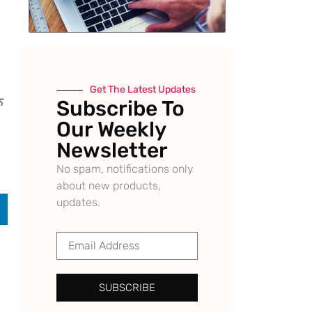
।
।
Get The Latest Updates
ਨ
Subscribe To
Our Weekly
Newsletter
No spam, notifications only
about new products,
updates.
SUBSCRIBE