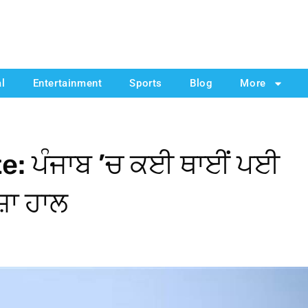
al
Entertainment
Sports
Blog
More
: ਪੰਜਾਬ ’ਚ ਕਈ ਥਾਈਂ ਪਈ
ਜ਼ਾ ਹਾਲ