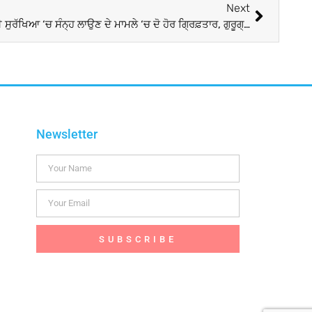
Next
Sansad Security Breach : ਸੰਸਦ ਦੀ ਸੁਰੱਖਿਆ ‘ਚ ਸੰਨ੍ਹ ਲਾਉਣ ਦੇ ਮਾਮਲੇ ‘ਚ ਦੋ ਹੋਰ ਗ੍ਰਿਫ਼ਤਾਰ, ਗੁਰੂਗ੍ਰਾਮ ਤੋਂ ਵਿੱਕੀ ਅਤੇ ਉਸ ਦੀ ਪਤਨੀ ਗ੍ਰਿਫ਼ਤਾਰ; ਸੱਤਵੇਂ ਦੀ ਭਾਲ ਜਾਰੀ
Newsletter
SUBSCRIBE