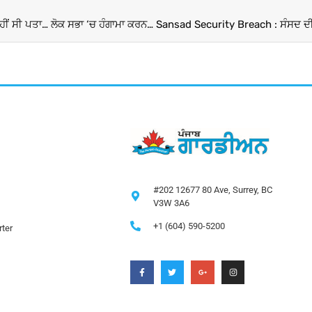
Parliament Breach : ਕਿਸੇ ਨੇ ਕੀਤੀ ਫਾਂਸੀ ਦੀ ਮੰਗ ਤੇ ਕਿਸੇ ਨੂੰ ਨਹੀਂ ਸੀ ਪਤਾ… ਲੋਕ ਸਭਾ ‘ਚ ਹੰਗਾਮਾ ਕਰਨ ਵਾਲੇ ਚਾਰੇ ਨੌਜਵਾਨਾਂ ਦੇ ਪਰਿਵਾਰਕ ਮੈਂਬਰ ਆਏ ਸਾਹਮਣੇ
#202 12677 80 Ave, Surrey, BC
V3W 3A6
+1 (604) 590-5200
ter