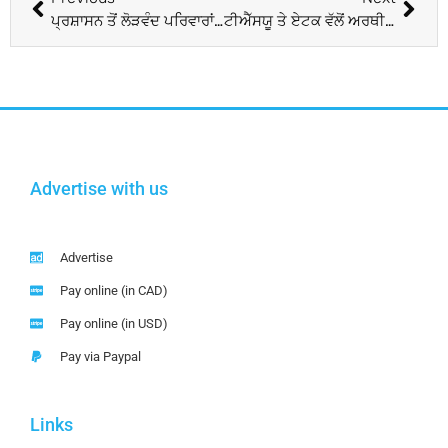
ਪ੍ਰਸ਼ਾਸਨ ਤੋਂ ਲੋੜਵੰਦ ਪਰਿਵਾਰਾਂ ਦੀ ਸਾਰ ਲੈਣ ਦੀ ਮੰਗ
ਟੀਐੱਸਯੂ ਤੇ ਏਟਕ ਵੱਲੋਂ ਅਰਥੀ ਫੂਕ ਮੁਜ਼ਾਹਰਾ
Advertise with us
Advertise
Pay online (in CAD)
Pay online (in USD)
Pay via Paypal
Links