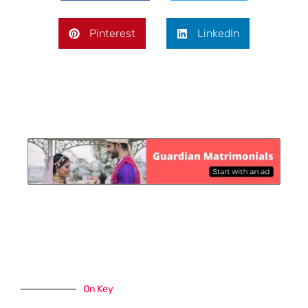
Pinterest
LinkedIn
On Key