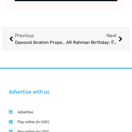
Previous
Next
Dawood Ibrahim Properties Auction : ਅੱਜ ਹੋਏਗੀ ਦਾਊਦ ਇਬਰਾਹਿਮ ਦੀਆਂ ਜਾਇਦਾਦਾਂ ਦੀ ਨਿਲਾਮੀ, ਕੌਣ ਹੈ ਬੋਲੀਕਾਰ !
AR Rahman Birthday: ਦੋ ਆਸਕਰ ਜਿੱਤਣ ਵਾਲੇ ਰਹਿਮਾਨ ਦੇ ਨਾਂ ‘ਤੇ ਕੈਨੇਡਾ ‘ਚ ਹੈ ਇਕ ਸੜਕ, ਪੜ੍ਹੋ ਦਿਲਚਸਪ ਕਿੱਸੇ
Advertise with us
Advertise
Pay online (in CAD)
Pay online (in USD)