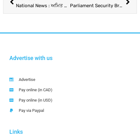
National News : ਅਮਿਤ ਸ਼ਾਹ ‘ਤੇ ਇਤਰਾਜ਼ਯੋਗ ਟਿੱਪਣੀ ਨੂੰ ਲੈ ਕੇ ਰਾਹੁਲ ਗਾਂਧੀ ਨੂੰ ਸੰਮਨ ਜਾਰੀ
Parliament Security Breach: ਦਿੱਲੀ ਪੁਲਿਸ ਮੁੜ ਸਿਰਜੇਗੀ ਕ੍ਰਾਈਮ ਸੀਨ, ਲੋਕ ਸਭਾ ਸਪੀਕਰ ਤੋਂ ਮੰਗੀ ਆਗਿਆ; ਭਾਜਪਾ ਸਾਂਸਦ ਦੇ ਵੀ ਬਿਆਨ ਹੋਣਗੇ ਦਰਜ
Advertise with us
Advertise
Pay online (in CAD)
Pay online (in USD)
Pay via Paypal
Links