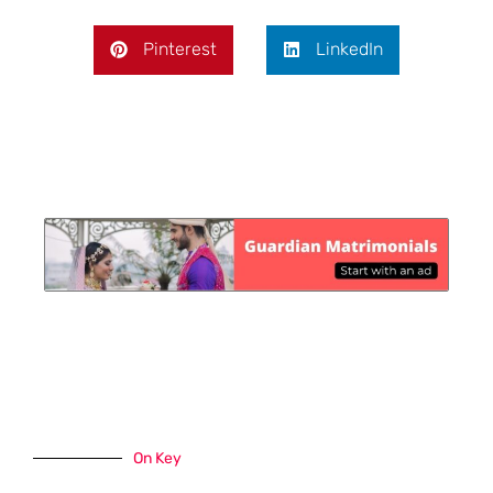
Pinterest
LinkedIn
On Key